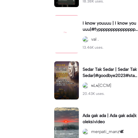
18.38K uses.
I know youuuu | I know you
uuu|#fypppppppppppppppp
pppppppppppp #templatec
val .
ouple #trend
13.46K uses.
Sedar Tak Sedar | Sedar Tak
Sedar|#goodbye2023#stat
usharian #quotestory#leey
ɴLɴ[CCM]
ana#newyear
20.43K uses.
Ada gak ada | Ada gak ada|k
oleksivideo
merpati_manz🕊