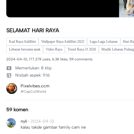
SELAMAT HARI RAYA
Kad Raya Aidilfitri
Wallpaper Raya Aidilfitri 2022
Lagu-Lagu Lebaran
Hari R
Lebaran bersama anak
Video Raya
Trend Raya JJ 2026
Mudik Lebaran Pulan
2024-04-10, 177.27K uses, 6.3K likes, 59 comments.
Memerlukan: 8 klip
Nisbah aspek: 9:16
Pixelvibes.ccm
#CapCutWorld
59 komen
nyli
·
2024-04-13
kalau takde gambar family cam ne