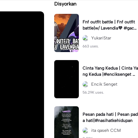
Disyorkan
Fnf outfit battle | Fnf outfit
battle|w/ Lavendia💜 #gach
aclub#fnf #outifbattle
YukariStar
663 uses.
Cinta Yang Kedua | Cinta Ya
ng Kedua |#enciksenget #f
ypcapcut🔥🔥🔥 #aimanms
Encik Senget
#trend #fyp
56.29K uses.
Pesan pada hati | Pesan pad
a hati|#nasihatkehidupan
ita qaseh CCM