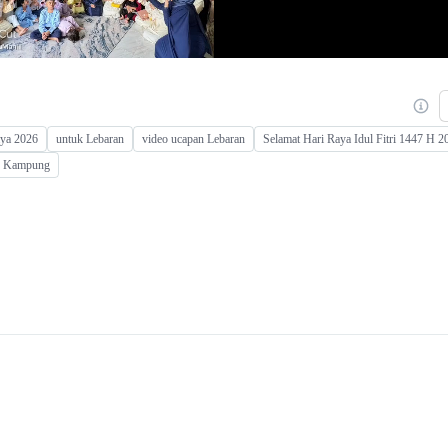
aya 2026
untuk Lebaran
video ucapan Lebaran
Selamat Hari Raya Idul Fitri 1447 H 2
g Kampung