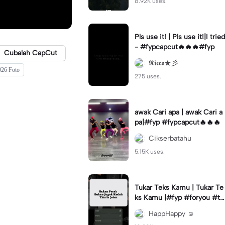
8.92K uses.
Pls use it! | Pls use it!|I tried
- #fypcapcut🔥🔥🔥#fyp
Cubalah CapCut
𝕽𝖎𝖈𝖈𝖔★彡
026 Foto
275 uses.
awak Cari apa | awak Cari a
pa|#fyp #fypcapcut🔥🔥🔥
Cikserbatahu
5.15K uses.
Tukar Teks Kamu | Tukar Te
ks Kamu |#fyp #foryou #tr
ending #viral✨
HappHappy ☺️