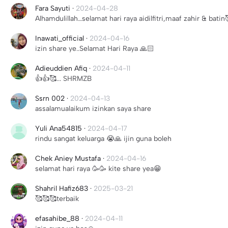
Fara Sayuti
·
2024-04-28
Alhamdulillah…selamat hari raya aidilfitri,maaf zahir & batin
Inawati_official
·
2024-04-16
izin share ye..Selamat Hari Raya 🙏🏻
Adieuddien Afiq
·
2024-04-11
👍👍🥰... SHRMZB
Ssrn 002
·
2024-04-13
assalamualaikum izinkan saya share
Yuli Ana54815
·
2024-04-17
rindu sangat keluarga 😭🙏 ijin guna boleh
Chek Aniey Mustafa
·
2024-04-16
selamat hari raya 🥳🥳 kite share yea😁
Shahril Hafiz683
·
2025-03-21
🥰🥰🥰terbaik
efasahibe_88
·
2024-04-11