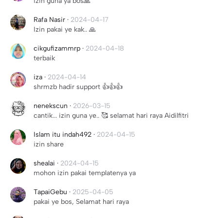
izin guna ya bos🙏
Rafa Nasir
·
2024-04-17
Izin pakai ye kak.. 🙏
cikgufizammrp
·
2024-04-18
terbaik
iza
·
2024-04-14
shrmzb hadir support 👍👍👍
nenekscun
·
2026-03-15
cantik... izin guna ye.. 🥰 selamat hari raya Aidilfitri
Islam itu indah492
·
2024-04-15
izin share
shealai
·
2024-04-15
mohon izin pakai templatenya ya
TapaiGebu
·
2025-04-05
pakai ye bos, Selamat hari raya