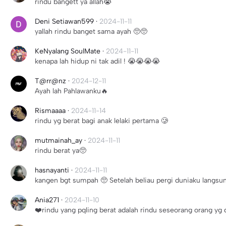
rindu bangett ya allah😭
Deni Setiawan599
·
2024-11-11
yallah rindu banget sama ayah 🥺🥺
KeNyalang SoulMate
·
2024-11-11
kenapa lah hidup ni tak adil ! 😭😭😭😭
T@rr@nz
·
2024-12-11
Ayah lah Pahlawanku🔥
Rismaaaa
·
2024-11-14
rindu yg berat bagi anak lelaki pertama 🥲
mutmainah_ay
·
2024-11-11
rindu berat ya🥺
hasnayanti
·
2024-11-11
kangen bgt sumpah 🥺 Setelah beliau pergi duniaku langsu
Ania271
·
2024-11-10
❤️rindu yang pqling berat adalah rindu seseorang orang yg