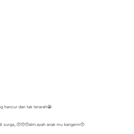
ng hancur dan tak terarah😭
 di surga,,🥺🥺🥺alm.ayah anak mu kangenn🥺