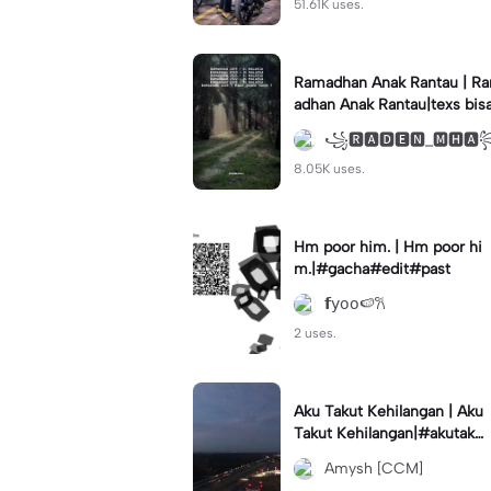
51.61K uses.
Ramadhan Anak Rantau | R
adhan Anak Rantau|texs bis
di ganti #storywakeren #fy
꧁🆁🅰🅳🅴🅽_🅼🅷
#storytime
8.05K uses.
Hm poor him. | Hm poor hi
m.|#gacha#edit#past
𝗳𝗒𝗈𝗈🍉𐙚
2 uses.
Aku Takut Kehilangan | Aku
Takut Kehilangan|#akutakut
kehilangandirimu#akutakut
Amysh [CCM]
#liriklagusedih#fypp