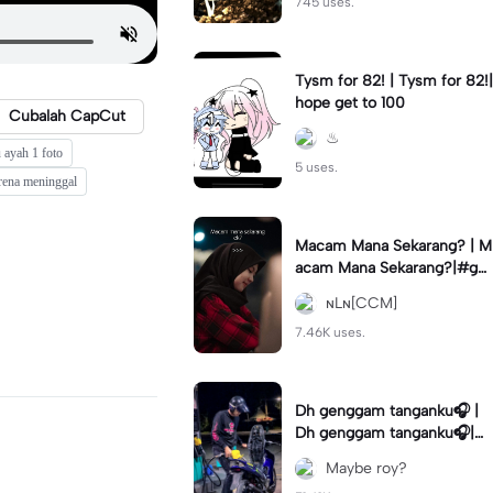
745 uses.
Tysm for 82! | Tysm for 82!|
hope get to 100
Cubalah CapCut
♨︎
 ayah 1 foto
5 uses.
arena meninggal
Macam Mana Sekarang? | M
acam Mana Sekarang?|#ga
ntikteks#gantiphoto#statu
ɴLɴ[CCM]
sharian #quotestory#leeya
na
7.46K uses.
Dh genggam tanganku🎧 |
Dh genggam tanganku🎧|#
mixtape #trendtiktiktok
Maybe roy?