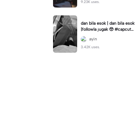
9.23K uses.
dan bila esok | dan bila esok
|followla jugak 🥺 #capcut#
galau#fypp#sadpost
ayin
3.42K uses.