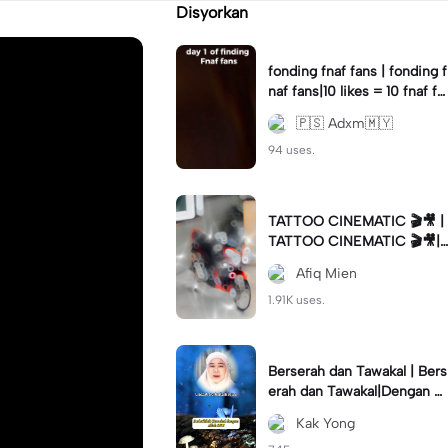
Disyorkan
fonding fnaf fans | fonding f
naf fans|10 likes = 10 fnaf fa
ns || #fnaf #fans
🇵🇸 Adxm🇲🇾
94 uses.
TATTOO CINEMATIC 🎬🎥 |
TATTOO CINEMATIC 🎬🎥|
#foryou #fyp #cinematic
Afiq Mien
1.91K uses.
Berserah dan Tawakal | Bers
erah dan Tawakal|Dengan Al
lah SWT #ustazahnorhafiza
Kak Yong
hmusa #tazkirah #fyp