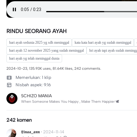
RINDU SEORANG AYAH
hari ayah sedunia 2025 yg sdh meninggal
kata kata hari ayah yg sudah meninggal
hari ayah 12 november 2025 yang sudah meninggal
hri ayah tapi ayah sudah mening
hari ayah yg telah meninggal dunia
2024-10-23, 135.93K uses, 81.64K likes, 242 comments.
Memerlukan: 1 klip
Nisbah aspek: 9:16
SCHIZO MANIA
When Someone Makes You Happy , Make Them Happier 🕊️
242 komen
𝕷𝖎𝖓𝖆𝖆_𝖆𝖓𝖓
·
2024-11-14