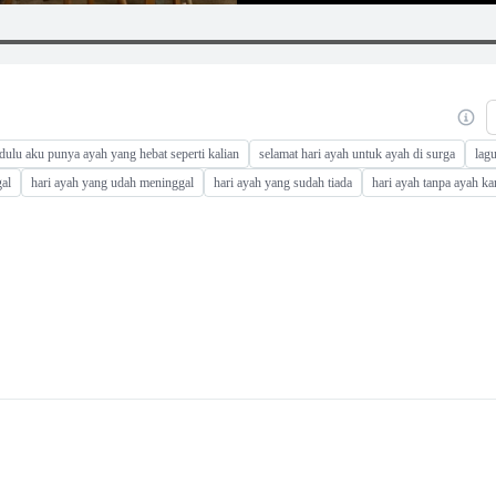
dulu aku punya ayah yang hebat seperti kalian
selamat hari ayah untuk ayah di surga
lagu
gal
hari ayah yang udah meninggal
hari ayah yang sudah tiada
hari ayah tanpa ayah k