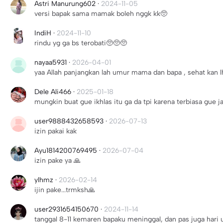
Astri Manurung602
·
2024-11-05
versi bapak sama mamak boleh nggk kk🥺
IndiH
·
2024-11-10
rindu yg ga bs terobati🥺🥺🥺
nayaa5931
·
2026-04-01
yaa Allah panjangkan lah umur mama dan bapa , sehat kan
Dele Ali466
·
2025-01-18
mungkin buat gue ikhlas itu ga da tpi karena terbiasa gue j
user9888432658593
·
2026-07-13
izin pakai kak
Ayu1814200769495
·
2026-07-04
izin pake ya 🙏
ylhmz
·
2026-02-14
ijin pake...trmksh🙏
user2931654150670
·
2024-11-14
tanggal 8-11 kemaren bapaku meninggal, dan pas juga hari 