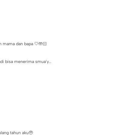
 lh mama dan bapa 🤍🤲🏻
adi bisa menerima smua'y...
ulang tahun aku🥹