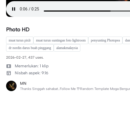
Photo HD
muat turun pixlr
muat turun suntingan foto lightroom
penyunting Photopea
dan
dr nordin darus buah pinggang
alamakmalaysia
2026-02-27, 437 uses.
Memerlukan: 1 klip
Nisbah aspek: 9:16
MN
Thanks Singgah sahabat..Follow Me 🎊Random Template Moga Berguna