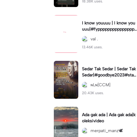
18.38K uses.
I know youuuu | I know you
uuu|#fypppppppppppppppp
pppppppppppp #templatec
val .
ouple #trend
13.46K uses.
Sedar Tak Sedar | Sedar Tak
Sedar|#goodbye2023#stat
usharian #quotestory#leey
ɴLɴ[CCM]
ana#newyear
20.43K uses.
Ada gak ada | Ada gak ada|k
oleksivideo
merpati_manz🕊