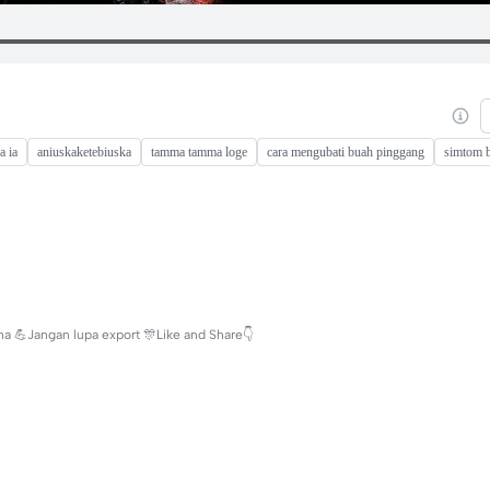
a ia
aniuskaketebiuska
tamma tamma loge
cara mengubati buah pinggang
simtom 
 💪Jangan lupa export 🎊Like and Share👇