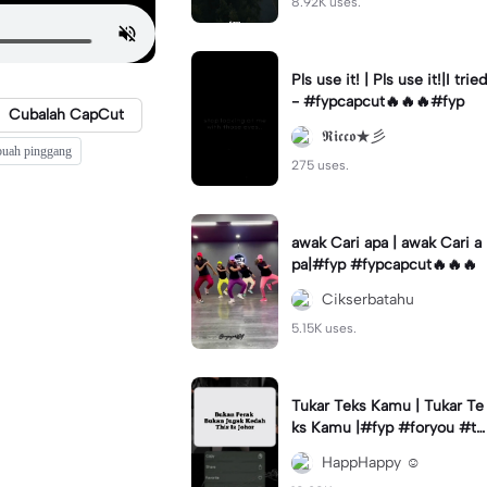
8.92K uses.
Pls use it! | Pls use it!|I tried
- #fypcapcut🔥🔥🔥#fyp
Cubalah CapCut
𝕽𝖎𝖈𝖈𝖔★彡
buah pinggang
275 uses.
awak Cari apa | awak Cari a
pa|#fyp #fypcapcut🔥🔥🔥
Cikserbatahu
5.15K uses.
Tukar Teks Kamu | Tukar Te
ks Kamu |#fyp #foryou #tr
ending #viral✨
HappHappy ☺️