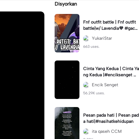
Disyorkan
Fnf outfit battle | Fnf outfit
battle|w/ Lavendia💜 #gach
aclub#fnf #outifbattle
YukariStar
663 uses.
Cinta Yang Kedua | Cinta Ya
ng Kedua |#enciksenget #f
ypcapcut🔥🔥🔥 #aimanms
Encik Senget
#trend #fyp
56.29K uses.
Pesan pada hati | Pesan pad
a hati|#nasihatkehidupan
ita qaseh CCM