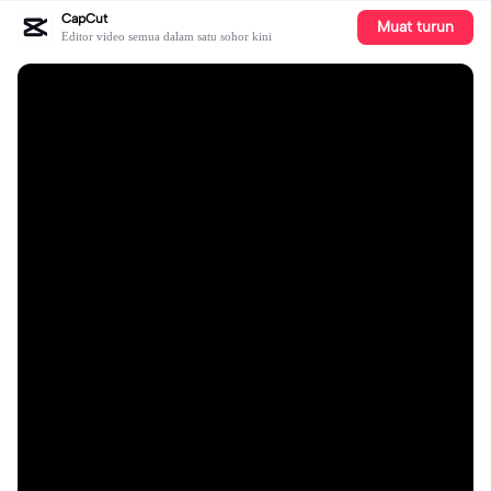
CapCut
Muat turun
Editor video semua dalam satu sohor kini