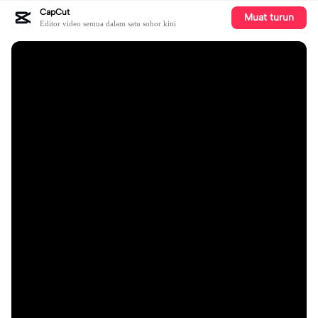
CapCut
Muat turun
Editor video semua dalam satu sohor kini