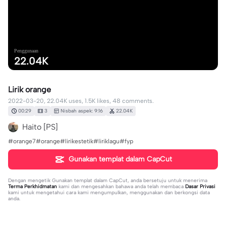
Penggunaan
22.04K
Lirik orange
2022-03-20, 22.04K uses, 1.5K likes, 48 comments.
00:29
3
Nisbah aspek: 9:16
22.04K
Haito [PS]
#orange7#orange#lirikestetik#liriklagu#fyp
Gunakan templat dalam CapCut
Dengan mengetik
Gunakan templat dalam CapCut
, anda bersetuju untuk menerima
Terma Perkhidmatan
kami dan mengesahkan bahawa anda telah membaca
Dasar Privasi
kami untuk mengetahui cara kami mengumpulkan, menggunakan dan berkongsi data
anda.