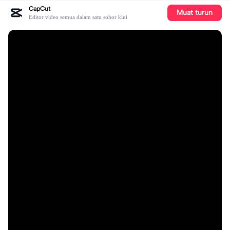
CapCut
Muat turun
Editor video semua dalam satu sohor kini