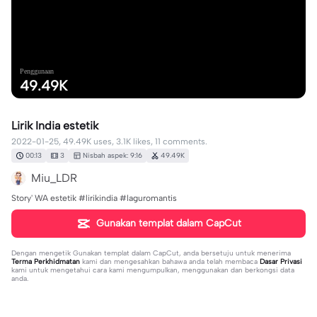
Penggunaan
49.49K
Lirik India estetik
2022-01-25, 49.49K uses, 3.1K likes, 11 comments.
00:13
3
Nisbah aspek: 9:16
49.49K
Miu_LDR
Story' WA estetik #lirikindia #laguromantis
Gunakan templat dalam CapCut
Dengan mengetik
Gunakan templat dalam CapCut
, anda bersetuju untuk menerima
Terma Perkhidmatan
kami dan mengesahkan bahawa anda telah membaca
Dasar Privasi
kami untuk mengetahui cara kami mengumpulkan, menggunakan dan berkongsi data
anda.