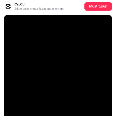
CapCut
Muat turun
Editor video semua dalam satu sohor kini