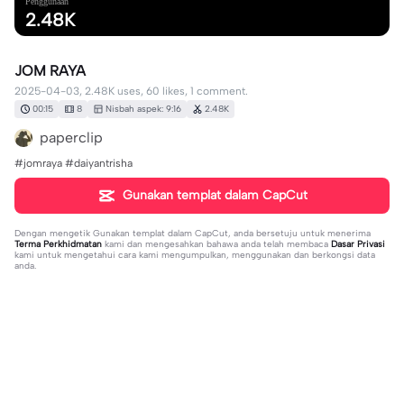
Penggunaan
2.48K
JOM RAYA
2025-04-03, 2.48K uses, 60 likes, 1 comment.
00:15
8
Nisbah aspek: 9:16
2.48K
paperclip
#jomraya #daiyantrisha
Gunakan templat dalam CapCut
Dengan mengetik
Gunakan templat dalam CapCut
, anda bersetuju untuk menerima
Terma Perkhidmatan
kami dan mengesahkan bahawa anda telah membaca
Dasar Privasi
kami untuk mengetahui cara kami mengumpulkan, menggunakan dan berkongsi data
anda.
1 komen
Masirah Ahmad503
·
2025-04-08
👍