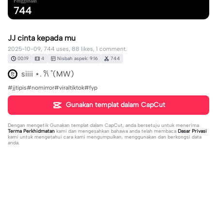
Penggunaan
744
JJ cinta kepada mu
2025-10-09, 744 uses, 88 likes, 1 comment.
00:19
4
Nisbah aspek: 9:16
744
siiii ⋆. 𐙚 ˚(MW)
#jjtipis#nomirror#viraltiktok#fyp
Gunakan templat dalam CapCut
Dengan mengetik
Gunakan templat dalam CapCut
, anda bersetuju untuk menerima
Terma Perkhidmatan
kami dan mengesahkan bahawa anda telah membaca
Dasar Privasi
kami untuk mengetahui cara kami mengumpulkan, menggunakan dan berkongsi data
anda.
1 komen
user454808690921
·
2025-10-09
lagi Gini kok jadi sepih 👍