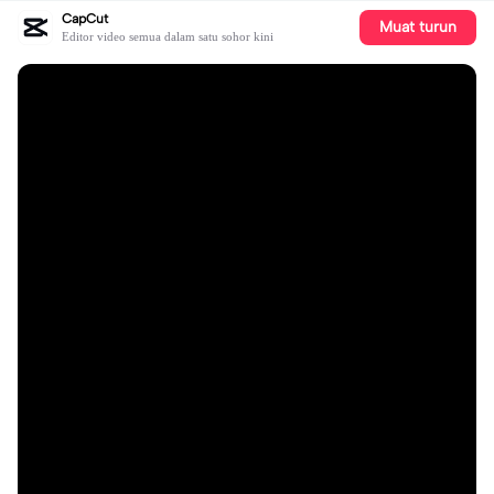
CapCut
Muat turun
Editor video semua dalam satu sohor kini