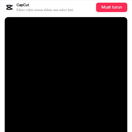
CapCut
Muat turun
Editor video semua dalam satu sohor kini