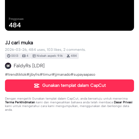
Penggunaan
484
JJ cari muka
2026-03-26, 484 uses, 103 likes, 2 comments.
00:13
4
Nisbah aspek: 9:16
484
FaldyRs [LDR]
#trendtiktok#jjbyfrs#timur#jjmanado#supayaapaso
Gunakan templat dalam CapCut
Dengan mengetik
Gunakan templat dalam CapCut
, anda bersetuju untuk menerima
Terma Perkhidmatan
kami dan mengesahkan bahawa anda telah membaca
Dasar Privasi
kami untuk mengetahui cara kami mengumpulkan, menggunakan dan berkongsi data
anda.
2 komen