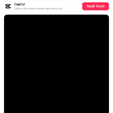
CapCut
Muat turun
Editor video semua dalam satu sohor kini