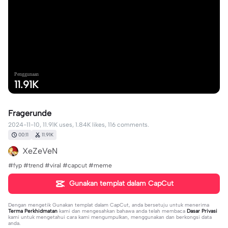
Penggunaan
11.91K
Fragerunde
2024-11-10, 11.91K uses, 1.84K likes, 116 comments.
00:11
11.91K
XeZeVeN
#fyp #trend #viral #capcut #meme
Gunakan templat dalam CapCut
Dengan mengetik
Gunakan templat dalam CapCut
, anda bersetuju untuk menerima
Terma Perkhidmatan
kami dan mengesahkan bahawa anda telah membaca
Dasar Privasi
kami untuk mengetahui cara kami mengumpulkan, menggunakan dan berkongsi data
anda.