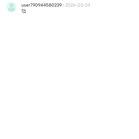
user790944580239
·
2026-03-24
🥰