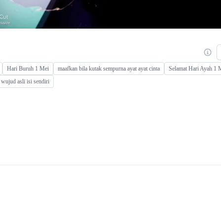
Hari Buruh 1 Mei
maafkan bila kutak sempurna ayat ayat cinta
Selamat Hari Ayah 1 
wujud asli isi sendiri