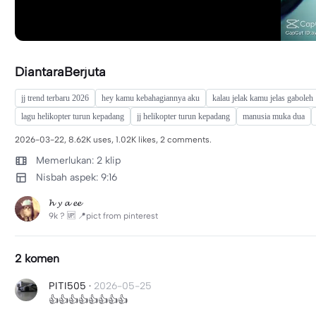
DiantaraBerjuta
jj trend terbaru 2026
hey kamu kebahagiannya aku
kalau jelak kamu jelas gaboleh
lagu helikopter turun kepadang
jj helikopter turun kepadang
manusia muka dua
2026-03-22, 8.62K uses, 1.02K likes, 2 comments.
Memerlukan: 2 klip
Nisbah aspek: 9:16
𝓱 𝔂 𝓪 𝓮𝓮
9k ? 🆙 📍pict from pinterest
2 komen
PITI505
·
2026-05-25
👍👍👍👍👍👍👍👍