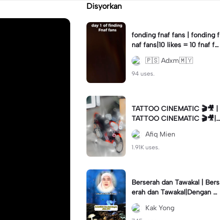
Disyorkan
fonding fnaf fans | fonding f
naf fans|10 likes = 10 fnaf fa
ns || #fnaf #fans
🇵🇸 Adxm🇲🇾
94 uses.
TATTOO CINEMATIC 🎬🎥 |
TATTOO CINEMATIC 🎬🎥|
#foryou #fyp #cinematic
Afiq Mien
1.91K uses.
Berserah dan Tawakal | Bers
erah dan Tawakal|Dengan Al
lah SWT #ustazahnorhafiza
Kak Yong
hmusa #tazkirah #fyp