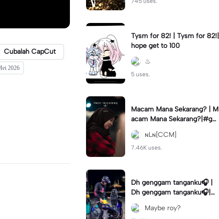
745 uses.
Tysm for 82! | Tysm for 82!|
hope get to 100
Cubalah CapCut
♨︎
Mei 2026
5 uses.
Macam Mana Sekarang? | M
acam Mana Sekarang?|#ga
ntikteks#gantiphoto#statu
ɴLɴ[CCM]
sharian #quotestory#leeya
na
7.46K uses.
Dh genggam tanganku🎧 |
Dh genggam tanganku🎧|#
mixtape #trendtiktiktok
Maybe roy?