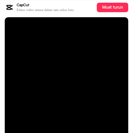
CapCut
Muat turun
Editor video semua dalam satu sohor kini