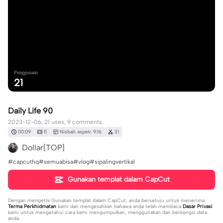
Penggunaan
21
Daily Life 90
2023-12-06, 21 uses, 9 comments.
00:09
5
Nisbah aspek: 9:16
21
Dollar[TOP]
#capcuthq#semuabisa#vlog#sipalingvertikal
Gunakan templat dalam CapCut
Dengan mengetik
Gunakan templat dalam CapCut
, anda bersetuju untuk menerima
Terma Perkhidmatan
kami dan mengesahkan bahawa anda telah membaca
Dasar Privasi
kami untuk mengetahui cara kami mengumpulkan, menggunakan dan berkongsi data
anda.