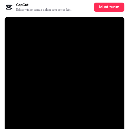
CapCut
Muat turun
Editor video semua dalam satu sohor kini