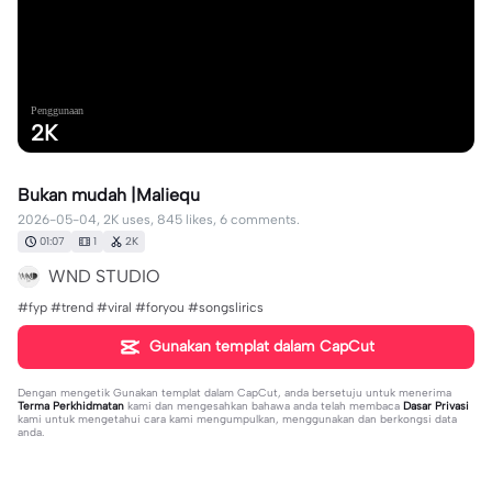
Penggunaan
2K
Bukan mudah |Maliequ
2026-05-04, 2K uses, 845 likes, 6 comments.
01:07
1
2K
WND STUDIO
#fyp #trend #viral #foryou #songslirics
Gunakan templat dalam CapCut
Dengan mengetik
Gunakan templat dalam CapCut
, anda bersetuju untuk menerima
Terma Perkhidmatan
kami dan mengesahkan bahawa anda telah membaca
Dasar Privasi
kami untuk mengetahui cara kami mengumpulkan, menggunakan dan berkongsi data
anda.