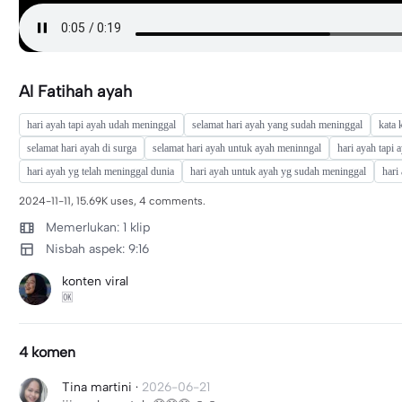
Al Fatihah ayah
hari ayah tapi ayah udah meninggal
selamat hari ayah yang sudah meninggal
kata 
selamat hari ayah di surga
selamat hari ayah untuk ayah meninngal
hari ayah tapi 
hari ayah yg telah meninggal dunia
hari ayah untuk ayah yg sudah meninggal
hari
2024-11-11, 15.69K uses, 4 comments.
Memerlukan: 1 klip
Nisbah aspek: 9:16
konten viral
🆗
4 komen
Tina martini
·
2026-06-21