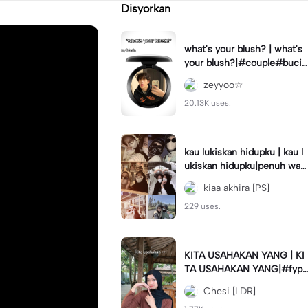
Disyorkan
what's your blush? | what's
your blush?|#couple#bucin
#trend#boyfriend#fyp
zeyyoo☆
20.13K uses.
kau lukiskan hidupku | kau l
ukiskan hidupku|penuh war
na#ekspresikanramadan#b
kiaa akhira [PS]
estie#viral#trend#fyp
229 uses.
KITA USAHAKAN YANG | KI
TA USAHAKAN YANG|#fyp
#katakata#trend#viral
Chesi [LDR]