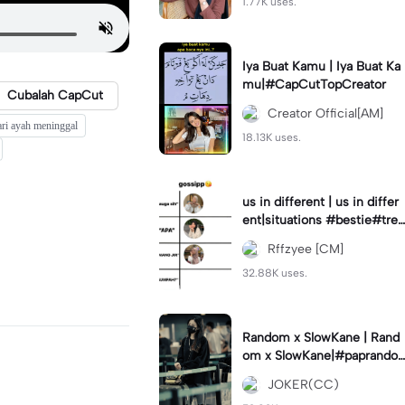
1.77K uses.
Iya Buat Kamu | Iya Buat Ka
mu|#CapCutTopCreator
Cubalah CapCut
Creator Official[AM]
ari ayah meninggal
18.13K uses.
us in different | us in differ
ent|situations #bestie#tren
d#trendtiktiktok
Rffzyee [CM]
32.88K uses.
Random x SlowKane | Rand
om x SlowKane|#paprando
m #6klip #estetik #fyp
JOKER(CC)