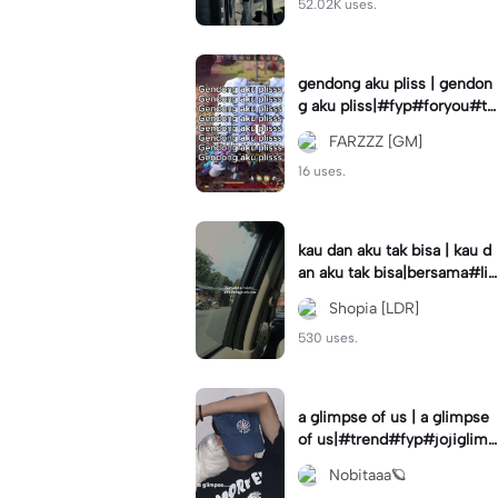
52.02K uses.
gendong aku pliss | gendon
g aku pliss|#fyp#foryou#tr
end#viral
FARZZZ [GM]
16 uses.
kau dan aku tak bisa | kau d
an aku tak bisa|bersama#liri
klagu#fyp#templatelirik
Shopia [LDR]
530 uses.
a glimpse of us | a glimpse
of us|#trend#fyp#jojiglimp
seofus#viral
Nobitaaa🪐