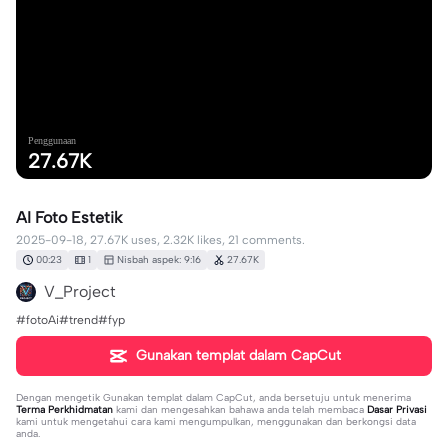
Penggunaan
27.67K
AI Foto Estetik
2025-09-18, 27.67K uses, 2.32K likes, 21 comments.
00:23
1
Nisbah aspek: 9:16
27.67K
V_Project
#fotoAi#trend#fyp
Gunakan templat dalam CapCut
Dengan mengetik
Gunakan templat dalam CapCut
, anda bersetuju untuk menerima
Terma Perkhidmatan
kami dan mengesahkan bahawa anda telah membaca
Dasar Privasi
kami untuk mengetahui cara kami mengumpulkan, menggunakan dan berkongsi data
anda.