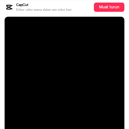
CapCut
Muat turun
Editor video semua dalam satu sohor kini