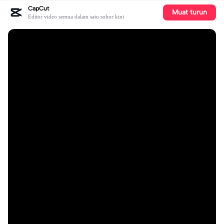
CapCut
Muat turun
Editor video semua dalam satu sohor kini