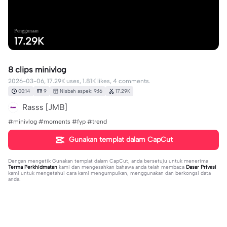
Penggunaan
17.29K
8 clips minivlog
2026-03-06, 17.29K uses, 1.81K likes, 4 comments.
00:14
9
Nisbah aspek: 9:16
17.29K
Rasss [JMB]
#minivlog #moments #fyp #trend
Gunakan templat dalam CapCut
Dengan mengetik
Gunakan templat dalam CapCut
, anda bersetuju untuk menerima
Terma Perkhidmatan
kami dan mengesahkan bahawa anda telah membaca
Dasar Privasi
kami untuk mengetahui cara kami mengumpulkan, menggunakan dan berkongsi data
anda.
4 komen