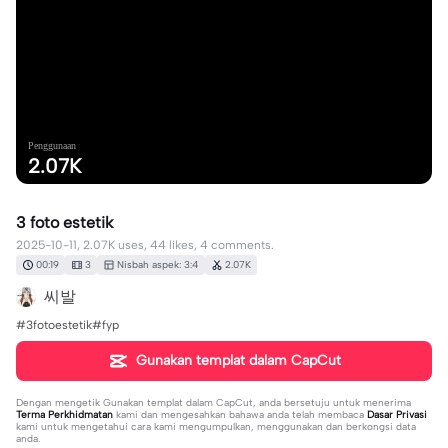
Penggunaan
2.07K
3 foto estetik
2025-10-11, 2.07K uses, 44 likes, 4 comments.
00:19
3
Nisbah aspek: 3:4
2.07K
씨발
#3fotoestetik#fyp
Gunakan templat dalam CapCut
Dengan mengetik
Gunakan templat dalam CapCut
, anda bersetuju untuk menerima
Terma Perkhidmatan
kami dan mengesahkan bahawa anda telah membaca
Dasar Privasi
kami untuk mengetahui cara kami mengumpulkan, menggunakan dan berkongsi data
anda.