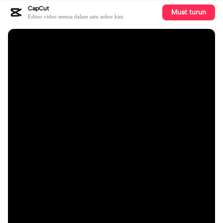
CapCut
Muat turun
Editor video semua dalam satu sohor kini