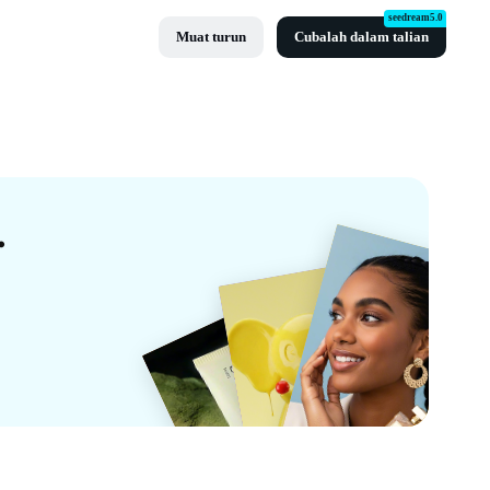
seedream5.0
Muat turun
Cubalah dalam talian
 Oleh CapCut