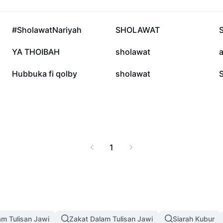
203.9K
178.1K
#SholawatNariyah
SHOLAWAT
11.4K
3.5K
YA THOIBAH
sholawat
a
570
448
Hubbuka fi qolby
sholawat
1
am Tulisan Jawi
Zakat Dalam Tulisan Jawi
Siarah Kubur