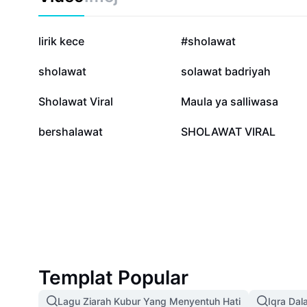
998.8K
249.6K
lirik kece
#sholawat
34.2K
14.5K
sholawat
solawat badriyah
1K
667
Sholawat Viral
Maula ya salliwasa
268
73
bershalawat
SHOLAWAT VIRAL
Templat Popular
Lagu Ziarah Kubur Yang Menyentuh Hati
Iqra Dal