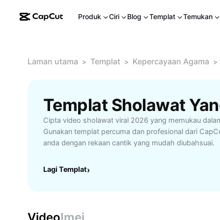
Produk
Ciri
Blog
Templat
Temukan
Laman utama
Templat
Kepercayaan Agama
>
>
>
Cipta video sholawat viral 2026 yang memukau dala
Gunakan templat percuma dan profesional dari CapCu
anda dengan rekaan cantik yang mudah diubahsuai.
Lagi Templat
›
Video
Imej