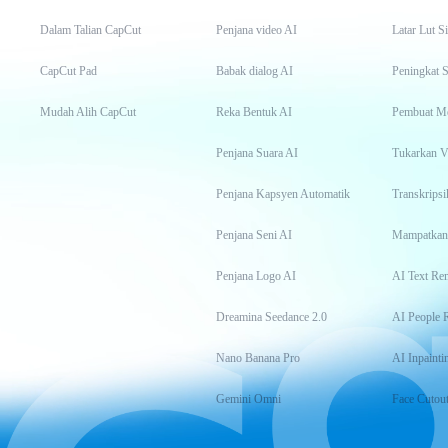
Dalam Talian CapCut
Penjana video AI
Latar Lut S
CapCut Pad
Babak dialog AI
Peningkat S
Mudah Alih CapCut
Reka Bentuk AI
Pembuat M
Penjana Suara AI
Tukarkan 
Penjana Kapsyen Automatik
Penjana Seni AI
Mampatkan
Penjana Logo AI
AI Text Re
Dreamina Seedance 2.0
AI People 
Nano Banana Pro
AI Inpainti
Gemini Omni
Face Cutou