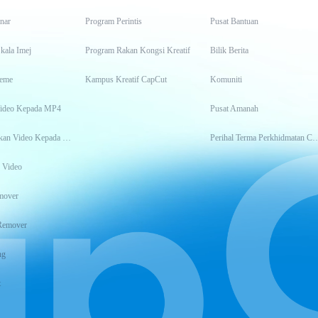
inar
Program Perintis
Pusat Bantuan
kala Imej
Program Rakan Kongsi Kreatif
Bilik Berita
eme
Kampus Kreatif CapCut
Komuniti
Video Kepada MP4
Pusat Amanah
Transkripsikan Video Kepada Teks
Perihal Terma Perkhidm
 Video
mover
Remover
ng
t