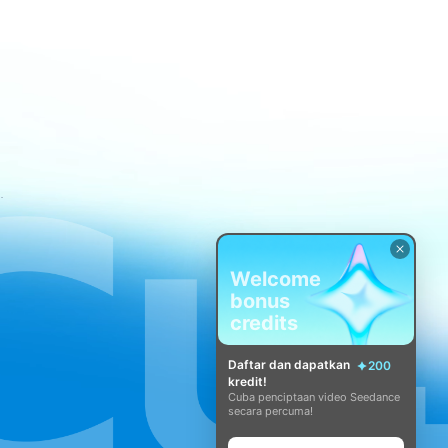
atan CapCut
Welcome
bonus
credits
Daftar dan dapatkan
200
kredit!
Cuba penciptaan video Seedance
secara percuma!