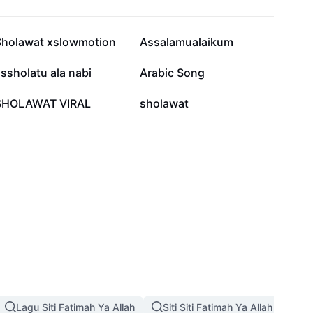
108.9K
40.8K
Sholawat xslowmotion
Assalamualaikum
2.8K
1K
ssholatu ala nabi
Arabic Song
344
337
SHOLAWAT VIRAL
sholawat
Lagu Siti Fatimah Ya Allah
Siti Siti Fatimah Ya Allah Zamzam