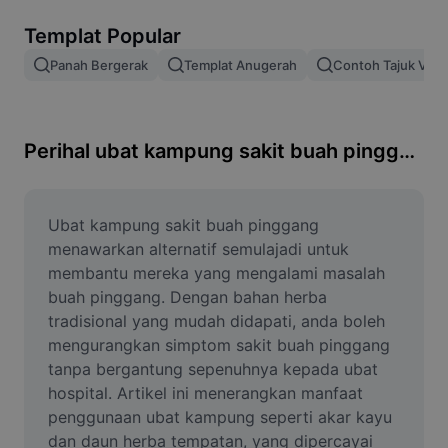
Alih keluar latar imej
Templat Popular
Gabungan imej
Panah Bergerak
Templat Anugerah
Contoh Tajuk Vide
Peningkat Imej
Ubah Saiz Imej
Perihal ubat kampung sakit buah pinggang
Editor Gambar Dalam Talian
Penjana Meme
Ubat kampung sakit buah pinggang 
menawarkan alternatif semulajadi untuk 
AI Text Remover
membantu mereka yang mengalami masalah 
buah pinggang. Dengan bahan herba 
AI People Remover
tradisional yang mudah didapati, anda boleh 
mengurangkan simptom sakit buah pinggang 
AI Inpainting
tanpa bergantung sepenuhnya kepada ubat 
Face Cutout
hospital. Artikel ini menerangkan manfaat 
penggunaan ubat kampung seperti akar kayu 
dan daun herba tempatan, yang dipercayai 