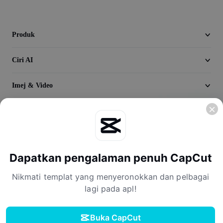
Seedream 5.0
Produk
Ciri AI
Imej & Video
Temukan
Syarikat
Dapatkan pengalaman penuh CapCut
Nikmati templat yang menyeronokkan dan pelbagai
lagi pada apl!
Buka CapCut
Terma Perkhidmatan
Dasar Privasi
Dasar Kuki
Perjanjian Lesen