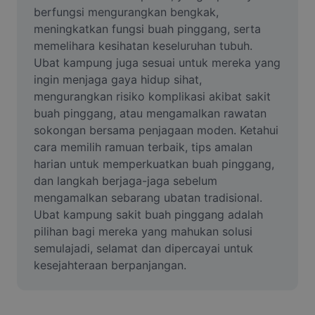
Video
berfungsi mengurangkan bengkak, 
meningkatkan fungsi buah pinggang, serta 
Alih keluar latar video
memelihara kesihatan keseluruhan tubuh. 
Ubat kampung juga sesuai untuk mereka yang 
Pertingkat kualiti
ingin menjaga gaya hidup sihat, 
mengurangkan risiko komplikasi akibat sakit 
Editor Video
buah pinggang, atau mengamalkan rawatan 
Pangkas Video
sokongan bersama penjagaan moden. Ketahui 
cara memilih ramuan terbaik, tips amalan 
Tambahkan Sari Kata pada Video
harian untuk memperkuatkan buah pinggang, 
dan langkah berjaga-jaga sebelum 
Penukar Video
mengamalkan sebarang ubatan tradisional. 
Ubat kampung sakit buah pinggang adalah 
pilihan bagi mereka yang mahukan solusi 
semulajadi, selamat dan dipercayai untuk 
kesejahteraan berpanjangan.