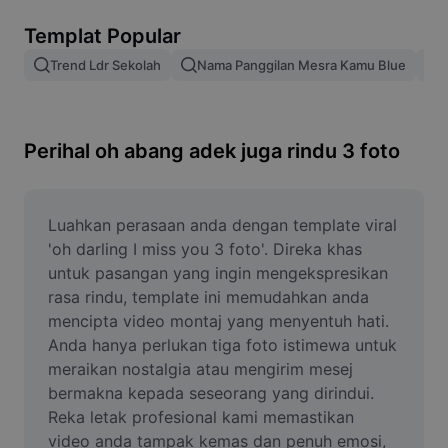
Alih keluar latar imej
Templat Popular
Gabungan imej
Trend Ldr Sekolah
Nama Panggilan Mesra Kamu Blue
Peningkat Imej
Ubah Saiz Imej
Perihal oh abang adek juga rindu 3 foto
Editor Gambar Dalam Talian
Penjana Meme
Luahkan perasaan anda dengan template viral 
'oh darling I miss you 3 foto'. Direka khas 
AI Text Remover
untuk pasangan yang ingin mengekspresikan 
rasa rindu, template ini memudahkan anda 
AI People Remover
mencipta video montaj yang menyentuh hati. 
Anda hanya perlukan tiga foto istimewa untuk 
AI Inpainting
meraikan nostalgia atau mengirim mesej 
Face Cutout
bermakna kepada seseorang yang dirindui. 
Reka letak profesional kami memastikan 
video anda tampak kemas dan penuh emosi, 