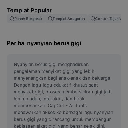
Alih keluar latar imej
Templat Popular
Gabungan imej
Panah Bergerak
Templat Anugerah
Contoh Tajuk Vide
Peningkat Imej
Ubah Saiz Imej
Perihal nyanyian berus gigi
Editor Gambar Dalam Talian
Penjana Meme
Nyanyian berus gigi menghadirkan 
pengalaman menyikat gigi yang lebih 
AI Text Remover
menyenangkan bagi anak-anak dan keluarga. 
Dengan lagu-lagu edukatif khusus saat 
AI People Remover
menyikat gigi, proses membersihkan gigi jadi 
lebih mudah, interaktif, dan tidak 
AI Inpainting
membosankan. CapCut - AI Tools 
Face Cutout
menawarkan akses ke berbagai lagu nyanyian 
berus gigi yang dirancang untuk membangun 
kebiasaan sikat gigi yang benar sejak dini. 