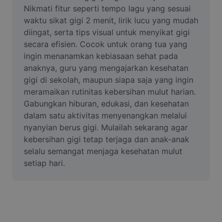
Video
Nikmati fitur seperti tempo lagu yang sesuai 
waktu sikat gigi 2 menit, lirik lucu yang mudah 
Alih keluar latar video
diingat, serta tips visual untuk menyikat gigi 
secara efisien. Cocok untuk orang tua yang 
Pertingkat kualiti
ingin menanamkan kebiasaan sehat pada 
anaknya, guru yang mengajarkan kesehatan 
Editor Video
gigi di sekolah, maupun siapa saja yang ingin 
Pangkas Video
meramaikan rutinitas kebersihan mulut harian. 
Gabungkan hiburan, edukasi, dan kesehatan 
Tambahkan Sari Kata pada Video
dalam satu aktivitas menyenangkan melalui 
nyanyian berus gigi. Mulailah sekarang agar 
Penukar Video
kebersihan gigi tetap terjaga dan anak-anak 
selalu semangat menjaga kesehatan mulut 
setiap hari.