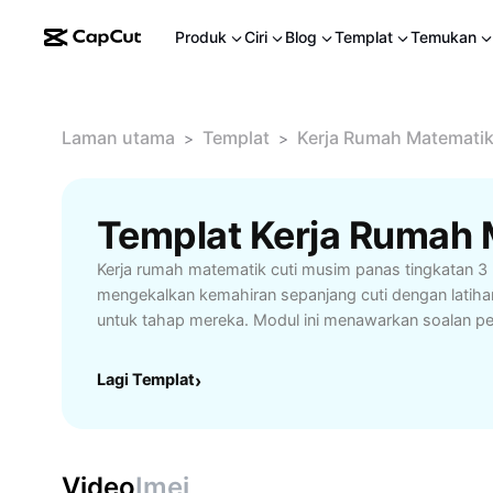
Produk
Ciri
Blog
Templat
Temukan
Laman utama
Templat
Kerja Rumah Matematik
>
>
Kerja rumah matematik cuti musim panas tingkatan 3
mengekalkan kemahiran sepanjang cuti dengan latiha
untuk tahap mereka. Modul ini menawarkan soalan pel
algebra, geometri, dan statistik untuk pembelajaran b
persediaan peperiksaan. Dilengkapi dengan panduan 
Lagi Templat
›
dan jawapan, ia sesuai untuk pelajar berdikari atau b
Dapatkan tips mengurus masa, mengatasi cabaran pe
bahan latihan tambahan yang boleh dimuat turun. Sesu
tingkatan 3 yang mahu mantapkan asas matematik ket
Video
Imej