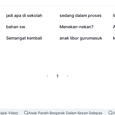
34.1K
30.3K
jadi apa di sekolah
sedang dalam proses
l
5.9K
5.2K
bahan sw
Menekan-nekan?
A
1.2K
1.2K
Semangat kembali
anak libur gurumasuk
1
ajuk Video
Anak Panah Bergerak Dalam Kesan Selepas
V