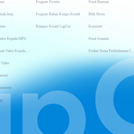
inar
Program Perintis
Pusat Bantuan
kala Imej
Program Rakan Kongsi Kreatif
Bilik Berita
eme
Kampus Kreatif CapCut
Komuniti
Video Kepada MP4
Pusat Amanah
Transkripsikan Video Kepada Teks
Perihal Terma Perkhidm
 Video
mover
Remover
ng
t