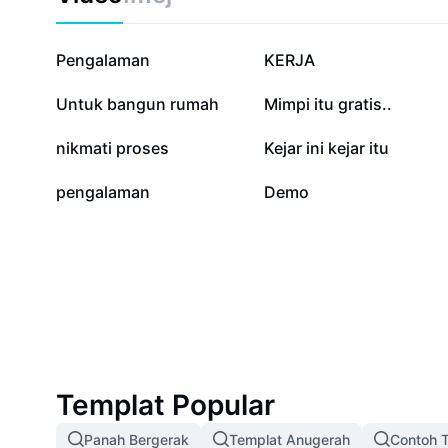
155.5K
35.4K
Pengalaman
KERJA
7.8K
6K
Untuk bangun rumah
Mimpi itu gratis..
1.6K
1.3K
nikmati proses
Kejar ini kejar itu
552
115
pengalaman
Demo
Templat Popular
Panah Bergerak
Templat Anugerah
Contoh T