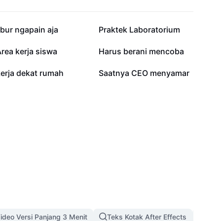
24.3K
12.2K
ibur ngapain aja
Praktek Laboratorium
2.9K
1.7K
rea kerja siswa
Harus berani mencoba
1.1K
843
kerja dekat rumah
Saatnya CEO menyamar
ideo Versi Panjang 3 Menit
Teks Kotak After Effects
Temp