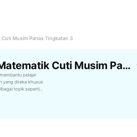
 Cuti Musim Panas Tingkatan 3
Templat Kerja Rumah Matematik Cuti Musim Panas Tingkatan 3 Percuma Oleh CapCut
 membantu pelajar
n yang direka khusus
bagai topik seperti
erterusan dan
langkah demi langkah
imbingan ibu bapa.
mbelajaran, serta
ai untuk pelajar
ika cuti sekolah.