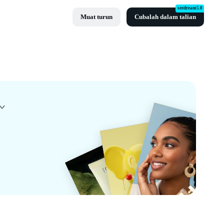
seedream5.0
Muat turun
Cubalah dalam talian