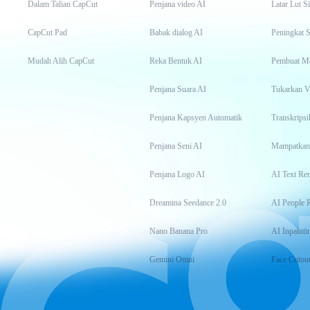
Dalam Talian CapCut
Penjana video AI
Latar Lut S
CapCut Pad
Babak dialog AI
Peningkat S
Mudah Alih CapCut
Reka Bentuk AI
Pembuat M
Penjana Suara AI
Tukarkan 
Penjana Kapsyen Automatik
Penjana Seni AI
Mampatkan
Penjana Logo AI
AI Text Re
Dreamina Seedance 2.0
AI People 
Nano Banana Pro
AI Inpainti
Gemini Omni
Face Cutou