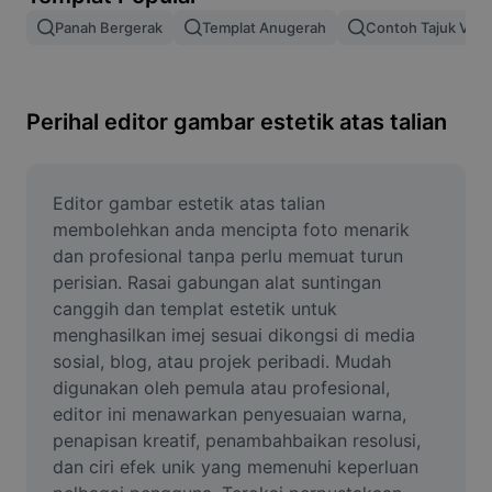
Alih keluar latar imej
Panah Bergerak
Templat Anugerah
Contoh Tajuk Vide
Gabungan imej
Peningkat Imej
Perihal editor gambar estetik atas talian
Ubah Saiz Imej
Editor Gambar Dalam Talian
Editor gambar estetik atas talian 
membolehkan anda mencipta foto menarik 
Penjana Meme
dan profesional tanpa perlu memuat turun 
perisian. Rasai gabungan alat suntingan 
AI Text Remover
canggih dan templat estetik untuk 
menghasilkan imej sesuai dikongsi di media 
AI People Remover
sosial, blog, atau projek peribadi. Mudah 
AI Inpainting
digunakan oleh pemula atau profesional, 
editor ini menawarkan penyesuaian warna, 
Face Cutout
penapisan kreatif, penambahbaikan resolusi, 
dan ciri efek unik yang memenuhi keperluan 