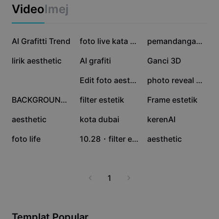
Templat perniagaan
estetik atas talian adalah pilihan ideal untuk pelajar,
Video
Imej
Pemasaran
pencipta kandungan, dan perniagaan kecil yang ingin
Pusat Amanah
mengoptimumkan penampilan visual mereka dengan
Teks & Audio
Gaya Hidup & Vlog
pantas dan efisien. Cuba hari ini untuk pengalaman
65.4K
38.7K
24.1K
Templat industri
AI Grafitti Trend
Pusat Bantuan
foto live kata kata
pemandangan laut
suntingan gambar paling mudah, efisien, dan hasil
Kapsyen automatik
Reka bentuk tersuai
berkualiti tinggi walau di mana sahaja anda berada.
15K
6.9K
3.2K
lirik aesthetic
AI grafiti
Ganci 3D
Templat recap
Templat kapsyen
Lagi
Bilik Berita
3K
2.9K
2.1K
Edit foto aesthetic
photo reveal drawing
Pengecaman pertuturan
Perihal Terma Perkhidmatan CapCut
1.1K
1.1K
246
BACKGROUND CUTE🌸
filter estetik
Frame estetik
Teks kepada pertuturan
Sumber
Dreamina Seedance 2.0 Launch
171
157
45
aesthetic
kota dubai
kerenAI
Panduan cara
Suara tersuai
3
2
0
foto life
10.28・filter estetik
aesthetic
Trend Pasaran
Pertingkat suara
Pilihan Popular
Kurangkan hingar
1
Trend & petua templat
Imej
Lagi
Templat Popular