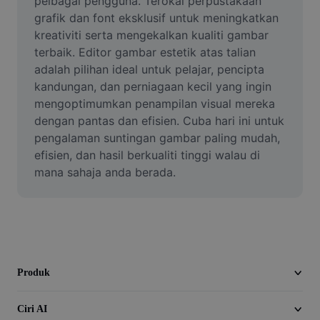
pelbagai pengguna. Terokai perpustakaan 
Video
grafik dan font eksklusif untuk meningkatkan 
kreativiti serta mengekalkan kualiti gambar 
Alih keluar latar video
terbaik. Editor gambar estetik atas talian 
adalah pilihan ideal untuk pelajar, pencipta 
Pertingkat kualiti
kandungan, dan perniagaan kecil yang ingin 
Editor Video
mengoptimumkan penampilan visual mereka 
dengan pantas dan efisien. Cuba hari ini untuk 
Pangkas Video
pengalaman suntingan gambar paling mudah, 
efisien, dan hasil berkualiti tinggi walau di 
Tambahkan Sari Kata pada Video
mana sahaja anda berada.
Penukar Video
Produk
Ciri AI