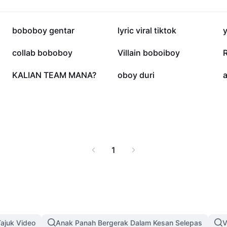
 mengasah kreativiti
an. Temui pelbagai
stikan setiap lembaran
20K
6.2K
boboboy gentar
lyric viral tiktok
y
anak-kanak prasekolah
1.3K
1.2K
collab boboboy
Villain boboiboy
456
334
KALIAN TEAM MANA?
oboy duri
1
ajuk Video
Anak Panah Bergerak Dalam Kesan Selepas
V