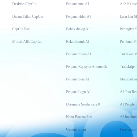
Desktop CapCut
Penjana imej AI
Alih Keluar
Dalam Talian CapCut
Penjana video AI
Latar Lut S
CapCut Pad
Babak dialog AI
Peningkat S
Mudah Alih CapCut
Reka Bentuk AI
Pembuat M
Penjana Suara AI
Tukarkan 
Penjana Kapsyen Automatik
Penjana Seni AI
Mampatkan
Penjana Logo AI
AI Text Re
Dreamina Seedance 2.0
AI People 
Nano Banana Pro
AI Inpainti
Gemini Omni
Face Cutou