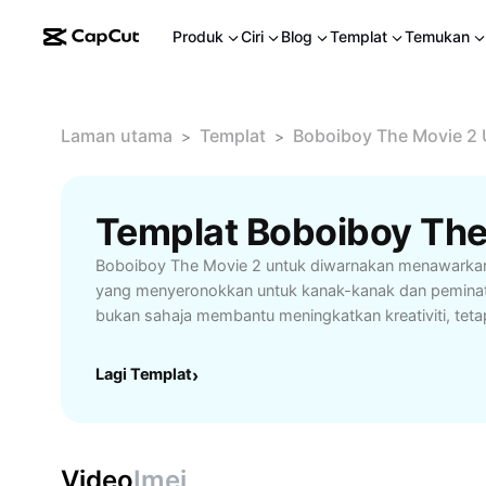
Produk
Ciri
Blog
Templat
Temukan
Laman utama
Templat
Boboiboy The Movie 2
>
>
Boboiboy The Movie 2 untuk diwarnakan menawark
yang menyeronokkan untuk kanak-kanak dan peminat ka
bukan sahaja membantu meningkatkan kreativiti, teta
kemahiran motor halus dan memberi peluang kepada
mengenali watak kegemaran mereka dengan lebih dek
Lagi Templat
›
daripada filem Boboiboy The Movie 2 membolehkan
adegan aksi, kuasa luar biasa, dan pelbagai ekspres
dalam gaya tersendiri. Sesuai untuk aktiviti keluarga,
lapang, koleksi gambar mewarna ini mudah dicetak d
Video
Imej