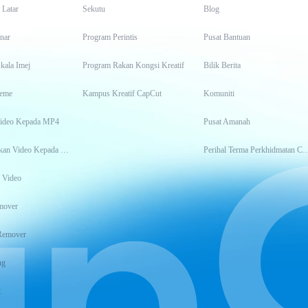
 Latar
Sekutu
Blog
inar
Program Perintis
Pusat Bantuan
kala Imej
Program Rakan Kongsi Kreatif
Bilik Berita
eme
Kampus Kreatif CapCut
Komuniti
Video Kepada MP4
Pusat Amanah
Transkripsikan Video Kepada Teks
Perihal Terma Perkhidm
 Video
mover
Remover
ng
t