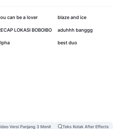
5K
4.7K
ou can be a lover
blaze and ice
1.1K
807
RECAP LOKASI BOBOIBO
aduhhh banggg
132
110
alpha
best duo
ideo Versi Panjang 3 Menit
Teks Kotak After Effects
Temp