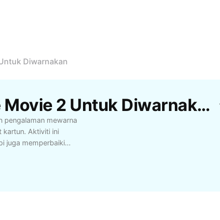
 Untuk Diwarnakan
Templat Boboiboy The Movie 2 Untuk Diwarnakan Percuma Oleh CapCut
an pengalaman mewarna
rtun. Aktiviti ini
pi juga memperbaiki
 anak-anak untuk
at. Pilihan gambar
 pengguna mewarna
i watak-watak utama
 sekolah, atau masa
an diakses secara