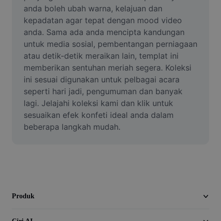
Video
anda boleh ubah warna, kelajuan dan 
kepadatan agar tepat dengan mood video 
Alih keluar latar video
anda. Sama ada anda mencipta kandungan 
untuk media sosial, pembentangan perniagaan 
Pertingkat kualiti
atau detik-detik meraikan lain, templat ini 
memberikan sentuhan meriah segera. Koleksi 
Editor Video
ini sesuai digunakan untuk pelbagai acara 
Pangkas Video
seperti hari jadi, pengumuman dan banyak 
lagi. Jelajahi koleksi kami dan klik untuk 
Tambahkan Sari Kata pada Video
sesuaikan efek konfeti ideal anda dalam 
beberapa langkah mudah.
Penukar Video
Produk