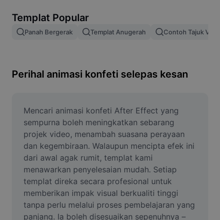
Alih keluar latar imej
Templat Popular
Gabungan imej
Panah Bergerak
Templat Anugerah
Contoh Tajuk Vide
Peningkat Imej
Ubah Saiz Imej
Perihal animasi konfeti selepas kesan
Editor Gambar Dalam Talian
Penjana Meme
Mencari animasi konfeti After Effect yang 
sempurna boleh meningkatkan sebarang 
AI Text Remover
projek video, menambah suasana perayaan 
dan kegembiraan. Walaupun mencipta efek ini 
AI People Remover
dari awal agak rumit, templat kami 
menawarkan penyelesaian mudah. Setiap 
AI Inpainting
templat direka secara profesional untuk 
Face Cutout
memberikan impak visual berkualiti tinggi 
tanpa perlu melalui proses pembelajaran yang 
panjang. Ia boleh disesuaikan sepenuhnya – 