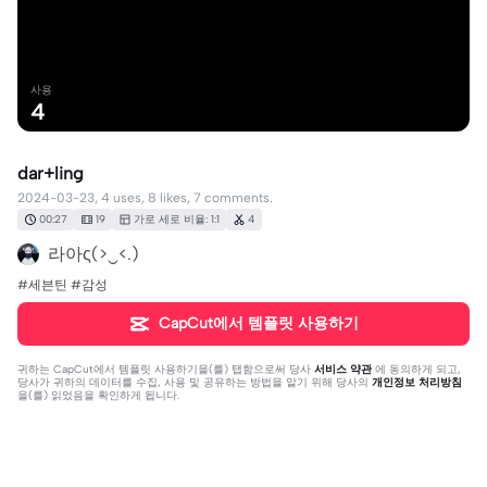
사용
4
dar+ling
2024-03-23, 4 uses, 8 likes, 7 comments.
00:27
19
가로 세로 비율: 1:1
4
라아ς(>‿<.)
#세븐틴 #감성
CapCut에서 템플릿 사용하기
귀하는
CapCut에서 템플릿 사용하기
을(를) 탭함으로써 당사
서비스 약관
에 동의하게 되고,
당사가 귀하의 데이터를 수집, 사용 및 공유하는 방법을 알기 위해 당사의
개인정보 처리방침
을(를) 읽었음을 확인하게 됩니다.
댓글 7개