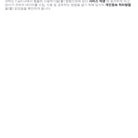
귀하는
CapCut에서 템플릿 사용하기
을(를) 탭함으로써 당사
서비스 약관
에 동의하게 되고,
당사가 귀하의 데이터를 수집, 사용 및 공유하는 방법을 알기 위해 당사의
개인정보 처리방침
을(를) 읽었음을 확인하게 됩니다.
인기
11
10
유람얹 홍보 | 유람얹 홍보|#아보카도
ㅍ편뱡 뱌꾸구 시픈뎨 | ㅍ편뱡 뱌꾸
님음원
2023-03-29
구 시픈뎨|ㅁ못 뱌꺼..젡쟝 #합작 #
2023-07-04
밤을달리다 #제로게임 #네이버웹툰
#코로나 백신이라 할 시 반박,팔취