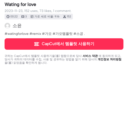
Wating for love
2023-11-23, 152 uses, 73 likes, 1 comment.
00:22
3
가로 세로 비율: 9:16
152
소윤
#watingforlove #remix #가오 #가오템플릿 #스공 .
CapCut에서 템플릿 사용하기
귀하는
CapCut에서 템플릿 사용하기
을(를) 탭함으로써 당사
서비스 약관
에 동의하게 되고,
당사가 귀하의 데이터를 수집, 사용 및 공유하는 방법을 알기 위해 당사의
개인정보 처리방침
을(를) 읽었음을 확인하게 됩니다.
댓글 1개
포일
·
2023-11-26
간지 걍 일짱 이다