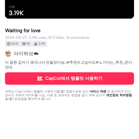
사용
3.19K
Waiting for love
2024-03-27, 3.19K uses, 873 likes, 14 comments.
00:31
55
3.19K
아이허브☁️
이 음원 갑자기 생각나서 만들었다능;;#추천뜨고싶어요#노가다는_추천_뜬다
던데
CapCut에서 템플릿 사용하기
귀하는
CapCut에서 템플릿 사용하기
을(를) 탭함으로써 당사
서비스 약관
에 동의하게 되고,
당사가 귀하의 데이터를 수집, 사용 및 공유하는 방법을 알기 위해 당사의
개인정보 처리방침
을(를) 읽었음을 확인하게 됩니다.
댓글 14개
해리
·
2026-06-05
출처 남기구 음사할께용