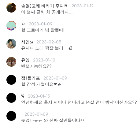
솥없)고래 바라기 주디🤘
·
2023-01-12
아 벌써 글씨 체 공개라니....
ㅇ
·
2023-01-09
헐 크로마키 넘 잘했따!
서연ω
·
2023-02-05
유지니 노래 짱잘 불러~~🍒
유옍
·
2023-01-10
반모가능해요??
접)올라프
·
2023-01-09
헐 감성 개쩔어요❤🔥
%
·
2023-01-15
안녕하세요 혹시 피어나 언니라고 14살 언니 밤쟈 이신가요?
·
2023-01-09
늦었다ㅠㅠ 와 진짜 잘만들어따><