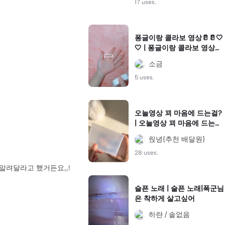
17 uses.
퐁글이랑 콜라보 영상🥛🥛🤍
🤍 | 퐁글이랑 콜라보 영상🥛
🥛🤍🤍|퐁그라,, 영상 넘후 짧
소금
아서 미아내…,,, | #아이브#
포카포장#장원영#콜라보#
5 uses.
디지팩
오늘영상 꾀 마음에 드는걸?
| 오늘영상 꾀 마음에 드는
걸?|#무보정 #무채색 너무
릱녕{추천 배달원}
조아 #포카포장 자영광
28 uses.
알려달라고 했거든요,,!
슬픈 노래 | 슬픈 노래|폭군님
은 착하게 살고싶어
하랸 / 솥없음