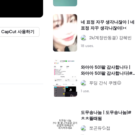
네 표정 자꾸 생각나잖아 | 네
표정 자꾸 생각나잖아|><
CapCut 사용하기
2k/계정반동결) 강혜빈
18 uses.
와아아 501팔 감사합니다 |
와아아 501팔 감사합니다|#
고댓봐주세요
푸딩 간식 쿠옍😖
1 use.
도무송나눔 | 도무송나눔|#
ㅊㅊ뜰때됨
쪼곤듀💦접