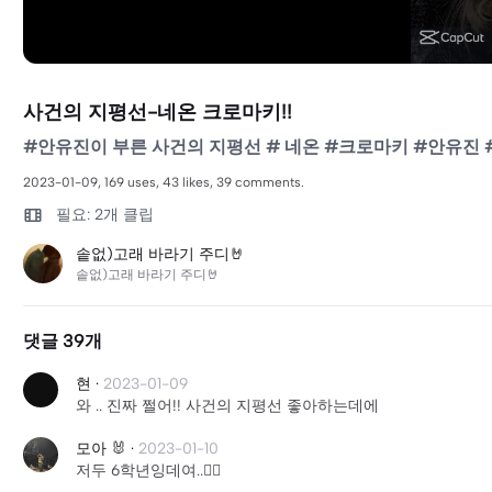
사건의 지평선-네온 크로마키!!
#안유진이 부른 사건의 지평선 # 네온 #크로마키 #안유진 
2023-01-09, 169 uses, 43 likes, 39 comments.
필요: 2개 클립
솥없)고래 바라기 주디🤘
솥없)고래 바라기 주디🤘
댓글 39개
현
·
2023-01-09
와 .. 진짜 쩔어!! 사건의 지평선 좋아하는데에
모아 🐰
·
2023-01-10
저두 6학년잉데여..❤️‍🔥