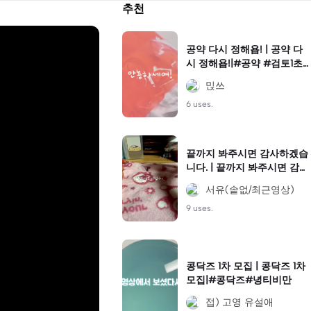
추천
공약 다시 정해욥! | 공약 다
시 정해욥!|#공약 #검토1초#
ㅈ두천가야지
믽쓰
6 uses.
끝까지 봐주시면 감사하겠습
니다. | 끝까지 봐주시면 감사
하겠습니다.|장난으로 생각하
서유(솥없/최근영상)
지 말아주세요. 진심입니다..
9 uses.
콩닥즈 1차 모집 | 콩닥즈 1차
모집|#콩닥즈#녕티비만
접) 고영 유설애