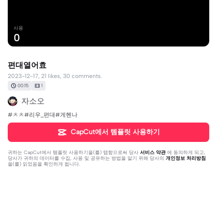
사용
0
편대열어효
2023-12-17, 21 likes, 30 comments.
00:15
1
자소오
#ㅊㅊ#리우_편대#게헨나
CapCut에서 템플릿 사용하기
귀하는
CapCut에서 템플릿 사용하기
을(를) 탭함으로써 당사
서비스 약관
에 동의하게 되고,
당사가 귀하의 데이터를 수집, 사용 및 공유하는 방법을 알기 위해 당사의
개인정보 처리방침
을(를) 읽었음을 확인하게 됩니다.
댓글 30개
자소오
·
2023-12-17