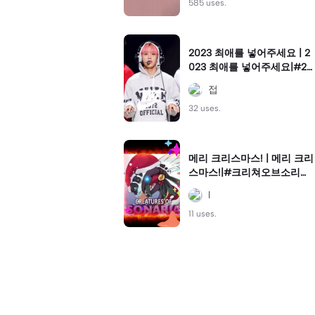
노가다템플릿
585 uses.
2023 최애를 넣어주세요 | 2
023 최애를 넣어주세요|#20
23년정리 #김선우 #존재만
접
으로 #더보이즈 #선우
32 uses.
메리 크리스마스! | 메리 크리
스마스!|#크리쳐오브소리니
아#크리스마스
l
11 uses.