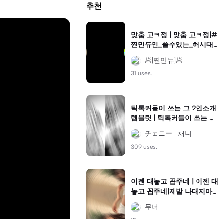
추천
맞춤 고ㅋ정 | 맞춤 고ㅋ정|#
찐만듀만_쓸수있는_해시태
그
🥟[찐만듀]🥟
31 uses.
틱톡커들이 쓰는 그 2인소개
템블릿 | 틱톡커들이 쓰는 그
2인소개템블릿|#2인#2인소
チェニー | 채니
개#2인템플릿 #2인소개템
플릿 #반전#반전템블릿#추
309 uses.
천
이젠 대놓고 꼽주네 | 이젠 대
놓고 꼽주네|제발 나대지마
이런말 니네 한테 한적은 없
무너
는데 개같단다 ?