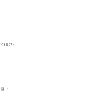
대요(?)
메달 ㅋ