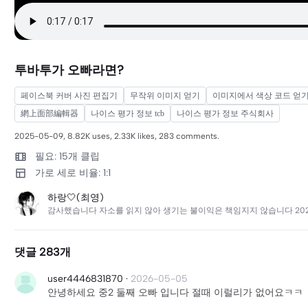
투바투가 오빠라면?
페이스북 커버 사진 편집기
무작위 이미지 얻기
이미지에서 색상 코드 얻
網上面部編輯器
나이스 평가 정보 tcb
나이스 평가 정보 주식회사
2025-05-09, 8.82K uses, 2.33K likes, 283 comments.
필요: 15개 클립
가로 세로 비율: 1:1
하랑🤍(최영)
감사했습니다 자소를 읽지 않아 생기는 불이익은 책임지지 않습니다 2023.08.1
댓글 283개
user4446831870
·
2026-05-05
안녕하세요 중2 둘째 오빠 입니다 절때 이럴리가 없어요ㅋㅋ