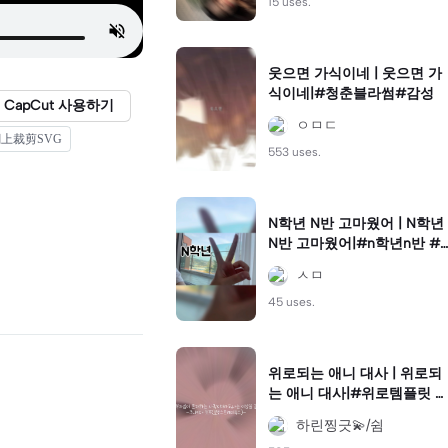
15 uses.
웃으면 가식이네 | 웃으면 가
식이네|#청춘블라썸#감성
CapCut 사용하기
ㅇㅁㄷ
上裁剪SVG
553 uses.
N학년 N반 고마웠어 | N학년
N반 고마웠어|#n학년n반 #
고마웠어 #추천떠라
ㅅㅁ
45 uses.
위로되는 애니 대사 | 위로되
는 애니 대사|#위로템플릿 #
애니 #추처언 #관리자님사
하린찡긋💫/쉼
랑해요추천좀띄워주세요 #