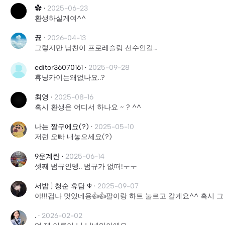
✿
·
2025-06-23
환생하실게여^^
뀽
·
2026-04-13
그렇지만 남친이 프로레슬링 선수인걸…
editor36070161
·
2025-09-28
휴닝카이는왜없나요..?
최영
·
2025-08-16
혹시 환생은 어디서 하나요 ~ ? ^^
나는 짱구에요(?)
·
2025-05-10
저런 오빠 내놓으세요(?)
9운계란
·
2025-06-14
셋째 범규인뎅.. 범규가 없떠!ㅜㅜ
서밥 ] 청순 휴담 𐀶
·
2025-09-07
야!!!겁나 멋있네용👍👍팔이랑 하트 눌르고 갈게요^^ 혹시 
.
·
2026-02-02