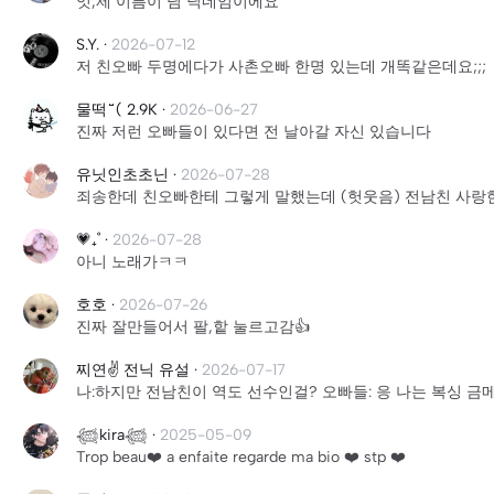
엇,제 이름이 님 닉네임이에요
S.Y.
·
2026-07-12
저 친오빠 두명에다가 사촌오빠 한명 있는데 개똑같은데요;;;
물떡 ̆̈ ( 2.9K
·
2026-06-27
진짜 저런 오빠들이 있다면 전 날아갈 자신 있습니다
유닛인초초닌
·
2026-07-28
죄송한데 친오빠한테 그렇게 말했는데 (헛웃음) 전남친 사랑한
💗₊˚
·
2026-07-28
아니 노래가ㅋㅋ
호호
·
2026-07-26
진짜 잘만들어서 팔,핱 눌르고감👍
찌연✌️ 전닉 유설
·
2026-07-17
나:하지만 전남친이 역도 선수인걸? 오빠들: 응 나는 복싱 금
𓆉kira𓆉
·
2025-05-09
Trop beau❤️ a enfaite regarde ma bio ❤️ stp ❤️