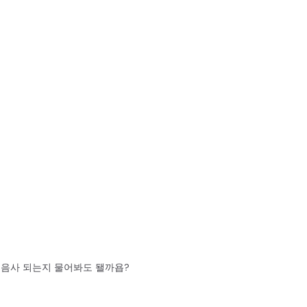
그 음사 되는지 물어봐도 됄까욥?