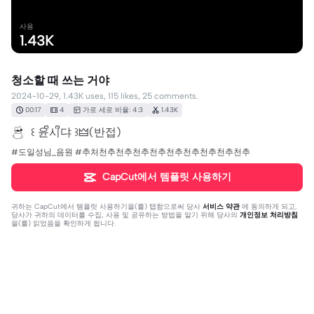
사용
1.43K
청소할 때 쓰는 거야
2024-10-29, 1.43K uses, 115 likes, 25 comments.
00:17
4
가로 세로 비율: 4:3
1.43K
꒰ 윤ᩚ시ᩚ댜 ꒱🜲(반접)
#도일성님_음원 #추처천추천추천추천추천추천추천추천추천추
CapCut에서 템플릿 사용하기
귀하는
CapCut에서 템플릿 사용하기
을(를) 탭함으로써 당사
서비스 약관
에 동의하게 되고,
당사가 귀하의 데이터를 수집, 사용 및 공유하는 방법을 알기 위해 당사의
개인정보 처리방침
을(를) 읽었음을 확인하게 됩니다.
댓글 25개
유낑
·
2026-04-17
템사할께욥!