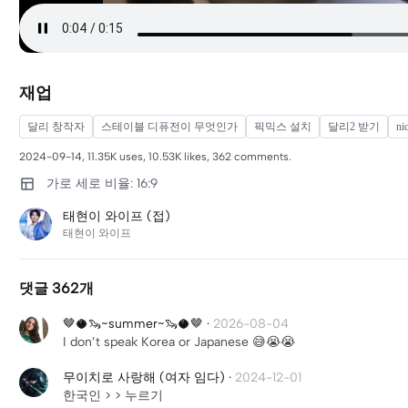
재업
달리 창작자
스테이블 디퓨전이 무엇인가
픽믹스 설치
달리2 받기
n
2024-09-14, 11.35K uses, 10.53K likes, 362 comments.
가로 세로 비율: 16:9
태현이 와이프 (접)
태현이 와이프
댓글 362개
🤎🥥🦦~summer~🦦🥥🤎
·
2026-08-04
I don’t speak Korea or Japanese 😅😭😭
무이치로 사랑해 (여자 임다)
·
2024-12-01
한국인 > > 누르기