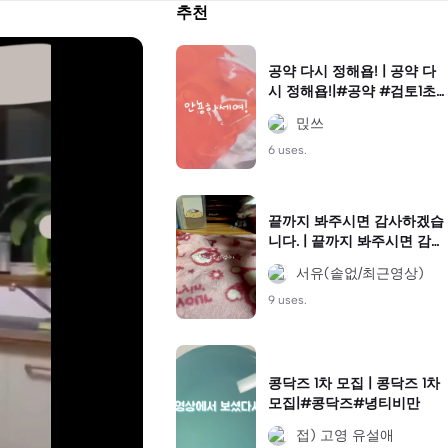
추천
공약 다시 정해욥! | 공약 다
시 정해욥!|#공약 #검토1초#
ㅈ두천가야지
믽쓰
6 uses.
끝까지 봐주시면 감사하겠습
니다. | 끝까지 봐주시면 감사
하겠습니다.|장난으로 생각하
서유(솥없/최근영상)
지 말아주세요. 진심입니다..
9 uses.
콩닥즈 1차 모집 | 콩닥즈 1차
모집|#콩닥즈#녕티비만
접) 고영 유설애