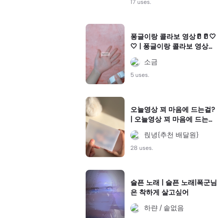
17 uses.
퐁글이랑 콜라보 영상🥛🥛🤍
🤍 | 퐁글이랑 콜라보 영상🥛
🥛🤍🤍|퐁그라,, 영상 넘후 짧
소금
아서 미아내…,,, | #아이브#
포카포장#장원영#콜라보#
5 uses.
디지팩
오늘영상 꾀 마음에 드는걸?
| 오늘영상 꾀 마음에 드는
걸?|#무보정 #무채색 너무
릱녕{추천 배달원}
조아 #포카포장 자영광
28 uses.
슬픈 노래 | 슬픈 노래|폭군님
은 착하게 살고싶어
하랸 / 솥없음