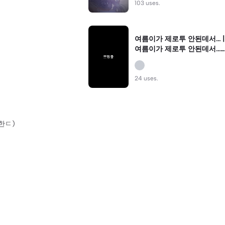
103 uses.
여름이가 제로투 안된데서... |
여름이가 제로투 안된데서...|
#200공약#200#닉변해써
여 #추천_#쁘첼만_쓸수있는
#♥
24 uses.
한ㄷ)