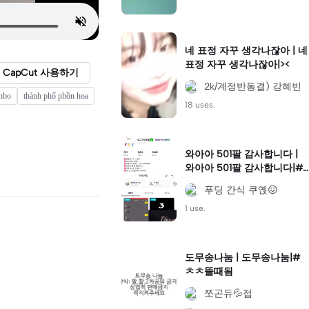
네 표정 자꾸 생각나잖아 | 네
표정 자꾸 생각나잖아|><
CapCut 사용하기
2k/계정반동결) 강혜빈
hbo
thành phố phồn hoa
18 uses.
와아아 501팔 감사합니다 |
와아아 501팔 감사합니다|#
고댓봐주세요
푸딩 간식 쿠옍😖
1 use.
도무송나눔 | 도무송나눔|#
ㅊㅊ뜰때됨
쪼곤듀💦접