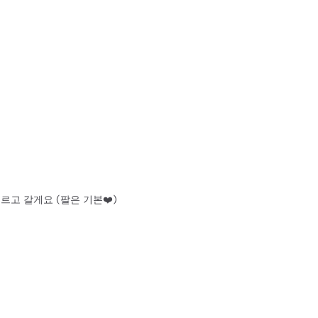
르고 갈게요 (팔은 기본❤️)