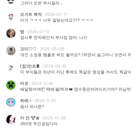
그러다 오븐 부서질라....
요거트 백작
·
2026-07-17
이거 ㅋㅋㅋ 너무 잘맞는데요??? ㅋㅋㅋ
떵
·
2026-07-17
잠시후 전자레인지 부샤짐 엄마: 나가
꼬미♡♡
·
2025-05-08
개인 소장용 탬플로 써도 될까요? (하면서 슬그머니 쓰면서 
(접)민초🍫
·
2024-09-15
이 부자들은 10년이 지난 후에도 똑같은 영상을 커서도 똑같
마코
·
2024-12-10
배달왔어여📦 택배:팔/하트❤️ 영수중은버려드리가여? 아님
하레:>
·
2024-11-23
음사 되나욘?
이 안 🐮🎀
·
2025-01-28
350댓 주인공임다아