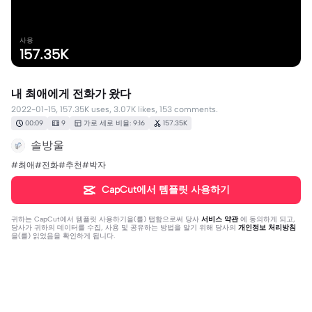
사용
157.35K
내 최애에게 전화가 왔다
2022-01-15, 157.35K uses, 3.07K likes, 153 comments.
00:09
9
가로 세로 비율: 9:16
157.35K
솔방울
#최애#전화#추천#박자
CapCut에서 템플릿 사용하기
귀하는
CapCut에서 템플릿 사용하기
을(를) 탭함으로써 당사
서비스 약관
에 동의하게 되고,
당사가 귀하의 데이터를 수집, 사용 및 공유하는 방법을 알기 위해 당사의
개인정보 처리방침
을(를) 읽었음을 확인하게 됩니다.
댓글 153개
.
·
2022-02-09