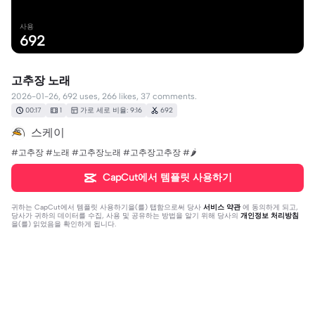
사용
692
고추장 노래
2026-01-26, 692 uses, 266 likes, 37 comments.
00:17
1
가로 세로 비율: 9:16
692
스케이
#고추장 #노래 #고추장노래 #고추장고추장 #🌶
CapCut에서 템플릿 사용하기
귀하는
CapCut에서 템플릿 사용하기
을(를) 탭함으로써 당사
서비스 약관
에 동의하게 되고,
당사가 귀하의 데이터를 수집, 사용 및 공유하는 방법을 알기 위해 당사의
개인정보 처리방침
을(를) 읽었음을 확인하게 됩니다.
댓글 37개
레호@5253
·
2026-02-14
쉐밀이가아직이해할수없는영상: