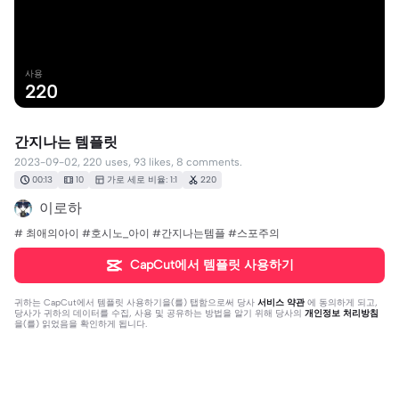
사용
220
간지나는 템플릿
2023-09-02, 220 uses, 93 likes, 8 comments.
00:13
10
가로 세로 비율: 1:1
220
이로하
# 최애의아이 #호시노_아이 #간지나는템플 #스포주의
CapCut에서 템플릿 사용하기
귀하는
CapCut에서 템플릿 사용하기
을(를) 탭함으로써 당사
서비스 약관
에 동의하게 되고,
당사가 귀하의 데이터를 수집, 사용 및 공유하는 방법을 알기 위해 당사의
개인정보 처리방침
을(를) 읽었음을 확인하게 됩니다.
댓글 8개