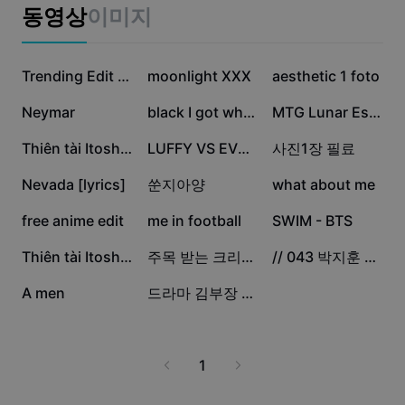
비즈니스 템플릿
징 옵션, 그리고 외부 노출 없는 안전성까지 모두 갖췄습니다.
동영상
이미지
마케팅
보안 센터
텍스트 및 오디오
라이프스타일 및 브이로그
79.3만
10.4만
6.1만
산업 템플릿
고객 지원 센터
Trending Edit New
moonlight XXX
aesthetic 1 foto
자동 캡션
사용자 지정 디자인
5.8만
1.5만
1.4만
Neymar
black I got white
MTG Lunar Esmeralda
요약 템플릿
캡션 템플릿
더 보기
공지
1.3만
8천
5.7천
Thiên tài Itoshi Sae
LUFFY VS EVERYBODY
사진1장 필료
음성 인식
CapCut 서비스 약관 정보
5.2천
2.6천
2.5천
Nevada [lyrics]
쑨지아양
what about me
텍스트에서 음성으로
리소스
Dreamina Seedance 2.0 Launch
2천
1.7천
1.6천
free anime edit
me in football
SWIM - BTS
튜토리얼 가이드
사용자 지정 음성
365
258
15
Thiên tài Itoshi Sae
주목 받는 크리에이터라늬ㅣㅣ
// 043 박지훈 처진눈썹
시장 동향
음성 보정
15
1
A men
드라마 김부장 배구부 걔
주요 추천
노이즈 제거
템플릿 트렌드 및 팁
1
이미지
더 보기