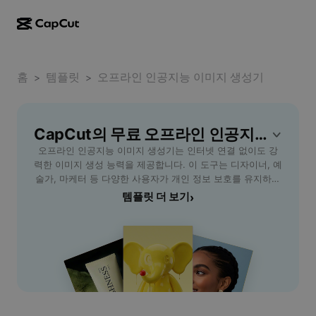
AI로 만들기
기능
정보
CapCut 데스크톱
홈
소셜 미디어 템플릿
템플릿
오프라인 인공지능 이미지 생성기
>
>
AI 디자인
AI 도구
커뮤니티
CapCut 온라인
홀리데이 템플릿
동영상 스튜디오
동영상 에디터 및 생성기
CapCut의 무료 오프라인 인공지능 이미지 생성기 템플릿
CapCut Pad
더 보기
이니셔티브
오프라인 인공지능 이미지 생성기는 인터넷 연결 없이도 강
AI 동영상 생성기
이미지 에디터 및 생성기
CapCut 모바일
력한 이미지 생성 능력을 제공합니다. 이 도구는 디자이너, 예
제휴 사용자
술가, 마케터 등 다양한 사용자가 개인 정보 보호를 유지하며
AI 이미지 생성기
음성 생성기 및 에디터
Dreamina AI
창의적인 이미지를 빠르고 쉽게 만들 수 있게 도와줍니다. AI
템플릿 더 보기
›
캘린더 템플릿
개척자 프로그램
기반 기술로 사용자는 스타일, 색상, 테마를 자유롭게 설정하
AI 이미지 보정기
더 보기
Pippit AI
여 원하는 결과물을 얻을 수 있습니다. 또한, 인터넷 환경이
기념일 템플릿
불안정하거나 민감한 데이터 작업이 필요한 경우에도 안정적
크리에이티브 파트너 프로그램
Dreamina Seedance 2.5
으로 활용할 수 있어 높은 효율성과 보안을 보장합니다. 수업
자료 준비, 광고 시안 제작, 개인 프로젝트 등 여러 용도에 적
CapCut 크리에이티브 캠퍼스
사용 사례
Nano Banana Pro
합하며, 심플한 인터페이스로 초보자도 쉽게 사용할 수 있습
효과 템플릿
니다. 오프라인 인공지능 이미지 생성기를 통해 업무와 창작
소셜 미디어
Gemini Omni
의 가능성을 넓혀보세요. 빠른 처리 속도, 다양한 커스터마이
도움말