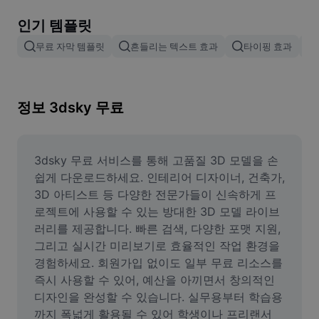
이미지 배경 삭제
인기 템플릿
이미지 병합
무료 자막 템플릿
흔들리는 텍스트 효과
타이핑 효과
이미지 보정기
이미지 비율 조정
정보 3dsky 무료
온라인 사진 에디터
밈 생성기
3dsky 무료 서비스를 통해 고품질 3D 모델을 손
쉽게 다운로드하세요. 인테리어 디자이너, 건축가, 
AI Text Remover
3D 아티스트 등 다양한 전문가들이 신속하게 프
로젝트에 사용할 수 있는 방대한 3D 모델 라이브
AI People Remover
러리를 제공합니다. 빠른 검색, 다양한 포맷 지원, 
그리고 실시간 미리보기로 효율적인 작업 환경을 
AI Inpainting
경험하세요. 회원가입 없이도 일부 무료 리소스를 
Face Cutout
즉시 사용할 수 있어, 예산을 아끼면서 창의적인 
디자인을 완성할 수 있습니다. 실무용부터 학습용
까지 폭넓게 활용될 수 있어 학생이나 프리랜서 