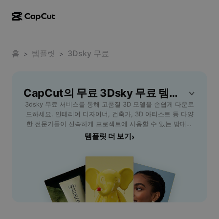
AI로 만들기
기능
정보
CapCut 데스크톱
홈
소셜 미디어 템플릿
템플릿
3Dsky 무료
>
>
AI 디자인
AI 도구
커뮤니티
CapCut 온라인
홀리데이 템플릿
동영상 스튜디오
동영상 에디터 및 생성기
CapCut의 무료 3Dsky 무료 템플릿
CapCut Pad
더 보기
이니셔티브
3dsky 무료 서비스를 통해 고품질 3D 모델을 손쉽게 다운로
AI 동영상 생성기
이미지 에디터 및 생성기
CapCut 모바일
드하세요. 인테리어 디자이너, 건축가, 3D 아티스트 등 다양
제휴 사용자
한 전문가들이 신속하게 프로젝트에 사용할 수 있는 방대한
AI 이미지 생성기
음성 생성기 및 에디터
Dreamina AI
3D 모델 라이브러리를 제공합니다. 빠른 검색, 다양한 포맷
템플릿 더 보기
›
캘린더 템플릿
개척자 프로그램
지원, 그리고 실시간 미리보기로 효율적인 작업 환경을 경험
AI 이미지 보정기
더 보기
Pippit AI
하세요. 회원가입 없이도 일부 무료 리소스를 즉시 사용할 수
기념일 템플릿
있어, 예산을 아끼면서 창의적인 디자인을 완성할 수 있습니
크리에이티브 파트너 프로그램
Dreamina Seedance 2.5
다. 실무용부터 학습용까지 폭넓게 활용될 수 있어 학생이나
프리랜서 등 모든 3D 업계 종사자에게 적합합니다. CapCut -
CapCut 크리에이티브 캠퍼스
사용 사례
Nano Banana Pro
AI Tools와 함께라면 3dsky 무료 모델로 프로젝트 완성도를
효과 템플릿
한 단계 높여보세요.
소셜 미디어
Gemini Omni
도움말