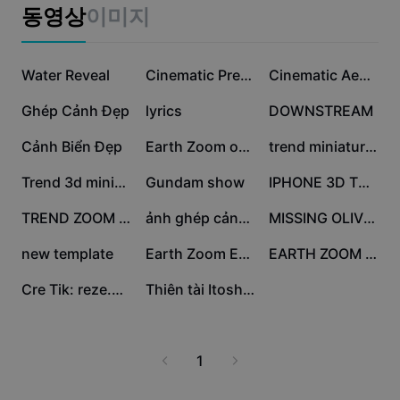
비즈니스 템플릿
동영상
이미지
마케팅
보안 센터
텍스트 및 오디오
라이프스타일 및 브이로그
53.1만
33.9만
14.4만
산업 템플릿
Water Reveal
고객 지원 센터
Cinematic Premium
Cinematic Aesthetic
자동 캡션
사용자 지정 디자인
11.2만
7.8만
5.2만
Ghép Cảnh Đẹp
lyrics
DOWNSTREAM
요약 템플릿
캡션 템플릿
더 보기
공지
3.2만
1.9만
8.8천
Cảnh Biển Đẹp
Earth Zoom out Foto
trend miniatur 3d
음성 인식
CapCut 서비스 약관 정보
8.2천
6.6천
5.6천
Trend 3d miniatur
Gundam show
IPHONE 3D TREND
텍스트에서 음성으로
리소스
Dreamina Seedance 2.0 Launch
4.1천
2천
1.8천
TREND ZOOM EARTH
ảnh ghép cảnh đẹp
MISSING OLIVERTREE
튜토리얼 가이드
사용자 지정 음성
1.6천
1.5천
1.5천
new template
Earth Zoom Effect
EARTH ZOOM OUT
시장 동향
음성 보정
903
366
Cre Tik: reze.0610
Thiên tài Itoshi Sae
주요 추천
노이즈 제거
템플릿 트렌드 및 팁
1
이미지
더 보기