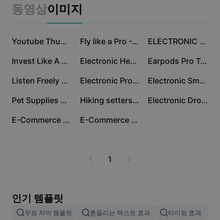
비즈니스 템플릿
동영상
이미지
마케팅
보안 센터
텍스트 및 오디오
라이프스타일 및 브이로그
산업 템플릿
고객 지원 센터
Youtube Thumbnail Learning to be pro
Fly like a Pro - Electronics (Landscape)
ELECTRONIC HEADPHONE CATALOG INSTAGRAM STORIES PRO
자동 캡션
사용자 지정 디자인
Invest Like A Pro YouTube Thumbnail - Learning
Electronic Headphone Pro Display Instagram Story
Earpods Pro Tech Product Callout IG Template
요약 템플릿
캡션 템플릿
더 보기
공지
Listen Freely Wireless Earbuds Pro Template
Electronic Product Display Camera Pro Instagram Story
Electronic Smartwatch Pro Product Display
음성 인식
CapCut 서비스 약관 정보
Pet Supplies Medical Examination Health Events Pro
Hiking setters team with Pro Poster
Electronic Drone Pro Display Instagram Story
텍스트에서 음성으로
리소스
Dreamina Seedance 2.0 Launch
E-Commerce Household SmartClean Pro Robot Vacuum Product Callout
E-Commerce Household PrecisionBlend Pro Multifunction Blender Detail Page
튜토리얼 가이드
사용자 지정 음성
시장 동향
음성 보정
1
주요 추천
노이즈 제거
템플릿 트렌드 및 팁
인기 템플릿
이미지
무료 자막 템플릿
흔들리는 텍스트 효과
타이핑 효과
더 보기