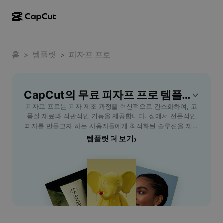
AI로 만들기
기능
정보
CapCut 데스크톱
홈
소셜 미디어 템플릿
템플릿
피자프 프로
>
>
AI 디자인
AI 도구
커뮤니티
CapCut 온라인
홀리데이 템플릿
동영상 스튜디오
동영상 에디터 및 생성기
CapCut의 무료 피자프 프로 템플릿
CapCut Pad
더 보기
이니셔티브
피자프 프로는 피자 제조 과정을 혁신적으로 간소화하여, 고
AI 동영상 생성기
이미지 에디터 및 생성기
CapCut 모바일
품질 재료와 직관적인 기능을 제공합니다. 집에서 전문적인
제휴 사용자
피자를 만들고자 하는 사용자들에게 최적화된 솔루션을 제공
AI 이미지 생성기
음성 생성기 및 에디터
Dreamina AI
하며, 누구나 손쉽게 다양한 스타일의 피자를 직접 구울 수 있
템플릿 더 보기
›
캘린더 템플릿
개척자 프로그램
습니다. 이 도구는 사용자의 취향에 맞는 반죽, 토핑, 소스 조
AI 이미지 보정기
더 보기
Pippit AI
합을 자유롭게 선택할 수 있도록 하여, 맞춤형 피자 제작을 지
기념일 템플릿
원합니다. 또한, 사용자 친화적인 인터페이스를 통해 초보자
크리에이티브 파트너 프로그램
Dreamina Seedance 2.5
도 복잡한 과정을 거치지 않고 완벽한 결과물을 얻을 수 있습
니다. 홈파티, 가족 모임, 특별한 날을 위한 메뉴로 활용할 수
CapCut 크리에이티브 캠퍼스
사용 사례
Nano Banana Pro
있어, 다양한 사용 시나리오에 적합합니다. 피자프 프로와 함
효과 템플릿
께 집에서 전문점 수준의 피자를 경험해보세요.
소셜 미디어
Gemini Omni
도움말