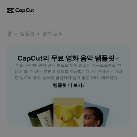
AI로 만들기
기능
정보
CapCut 데스크톱
홈
소셜 미디어 템플릿
템플릿
영화 음악
>
>
AI 디자인
AI 도구
커뮤니티
CapCut 온라인
홀리데이 템플릿
동영상 스튜디오
동영상 에디터 및 생성기
CapCut의 무료 영화 음악 템플릿
CapCut Pad
더 보기
이니셔티브
영화 음악에 관심 있는 분들을 위해 최고의 사운드트랙을 한
AI 동영상 생성기
이미지 에디터 및 생성기
CapCut 모바일
눈에 볼 수 있는 추천 리스트를 제공합니다. 이 콘텐츠는 다양
제휴 사용자
한 장르의 영화 음악을 엄선하여 듣기 좋은 OST, 대표적인 테
AI 이미지 생성기
음성 생성기 및 에디터
Dreamina AI
마음악, 감성을 자극하는 배경음악 등 핵심적인 매력을 다룹
템플릿 더 보기
›
캘린더 템플릿
개척자 프로그램
니다. 음악 감독 및 작곡가 정보도 함께 제공되어, 영화와 음
AI 이미지 보정기
더 보기
Pippit AI
악 양쪽 모두를 사랑하는 사용자에게 큰 도움이 됩니다. 감미
기념일 템플릿
로운 영화 음악의 세계를 탐험하고, 몰입도 높은 감상을 원하
크리에이티브 파트너 프로그램
Dreamina Seedance 2.5
는 분에게 추천합니다. 실시간 인기 영화 OST와 명작 사운드
트랙을 손쉽게 찾아 감상하세요. CapCut에서 제공하는 도구
CapCut 크리에이티브 캠퍼스
사용 사례
Nano Banana Pro
로 자신만의 영화 음악 리스트도 쉽게 만들 수 있습니다.
효과 템플릿
소셜 미디어
Gemini Omni
도움말