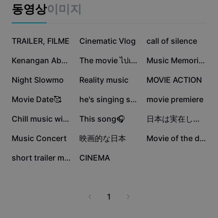
비즈니스 템플릿
동영상
이미지
마케팅
보안 센터
텍스트 및 오디오
라이프스타일 및 브이로그
24.6만
23.7만
12.5만
산업 템플릿
TRAILER, FILME
고객 지원 센터
Cinematic Vlog
call of silence
자동 캡션
사용자 지정 디자인
10.2만
8.2만
4.3만
Kenangan Abadi
The movie ไปเลยยย
Music Memories
요약 템플릿
캡션 템플릿
더 보기
공지
2.9만
2.5만
2만
Night Slowmo
Reality music
MOVIE ACTION
음성 인식
CapCut 서비스 약관 정보
1.6만
1만
6.3천
Movie Date🥰
he's singing she's
movie premiere
텍스트에서 음성으로
리소스
Dreamina Seedance 2.0 Launch
5.8천
4.4천
3.5천
Chill music with me
This song🎧
日本は実在しない
튜토리얼 가이드
사용자 지정 음성
3.1천
923
470
Music Concert
映画的な日本
Movie of the day
시장 동향
음성 보정
368
14
short trailer movie
CINEMA
주요 추천
노이즈 제거
템플릿 트렌드 및 팁
1
이미지
더 보기