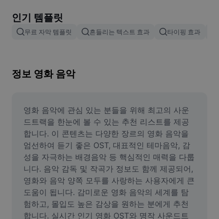
이미지 배경 삭제
인기 템플릿
이미지 병합
무료 자막 템플릿
흔들리는 텍스트 효과
타이핑 효과
이미지 보정기
이미지 비율 조정
정보 영화 음악
온라인 사진 에디터
밈 생성기
영화 음악에 관심 있는 분들을 위해 최고의 사운
드트랙을 한눈에 볼 수 있는 추천 리스트를 제공
AI Text Remover
합니다. 이 콘텐츠는 다양한 장르의 영화 음악을 
엄선하여 듣기 좋은 OST, 대표적인 테마음악, 감
AI People Remover
성을 자극하는 배경음악 등 핵심적인 매력을 다룹
니다. 음악 감독 및 작곡가 정보도 함께 제공되어, 
AI Inpainting
영화와 음악 양쪽 모두를 사랑하는 사용자에게 큰 
Face Cutout
도움이 됩니다. 감미로운 영화 음악의 세계를 탐
험하고, 몰입도 높은 감상을 원하는 분에게 추천
합니다. 실시간 인기 영화 OST와 명작 사운드트