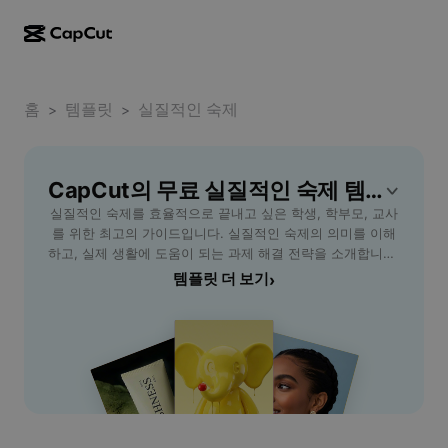
AI로 만들기
기능
정보
CapCut 데스크톱
홈
소셜 미디어 템플릿
템플릿
실질적인 숙제
>
>
AI 디자인
AI 도구
커뮤니티
CapCut 온라인
홀리데이 템플릿
동영상 스튜디오
동영상 에디터 및 생성기
CapCut의 무료 실질적인 숙제 템플릿
CapCut Pad
더 보기
이니셔티브
실질적인 숙제를 효율적으로 끝내고 싶은 학생, 학부모, 교사
AI 동영상 생성기
이미지 에디터 및 생성기
CapCut 모바일
를 위한 최고의 가이드입니다. 실질적인 숙제의 의미를 이해
제휴 사용자
하고, 실제 생활에 도움이 되는 과제 해결 전략을 소개합니다.
AI 이미지 생성기
음성 생성기 및 에디터
Dreamina AI
계획적인 시간 관리, 실질적 목표 설정, 그리고 협력을 통한
템플릿 더 보기
›
캘린더 템플릿
개척자 프로그램
과제 완수 노하우를 통해 숙제 스트레스를 줄이고 학습 효과
AI 이미지 보정기
더 보기
Pippit AI
를 극대화하세요. 다양한 예시와 실천 팁으로, 모든 연령대의
기념일 템플릿
학습자들이 실질적인 숙제에 대한 부담 없이 적극적으로 도
크리에이티브 파트너 프로그램
Dreamina Seedance 2.5
전할 수 있도록 지원합니다. CapCut - AI Tools에서 추천하
는 교육 솔루션과 함께, 현실적으로 적용 가능한 숙제 관리 방
CapCut 크리에이티브 캠퍼스
사용 사례
Nano Banana Pro
법을 직접 경험해 보세요.
효과 템플릿
소셜 미디어
Gemini Omni
도움말