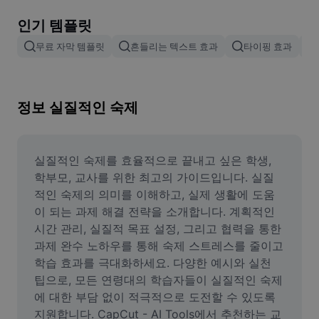
이미지 배경 삭제
인기 템플릿
이미지 병합
무료 자막 템플릿
흔들리는 텍스트 효과
타이핑 효과
이미지 보정기
이미지 비율 조정
정보 실질적인 숙제
온라인 사진 에디터
밈 생성기
실질적인 숙제를 효율적으로 끝내고 싶은 학생, 
학부모, 교사를 위한 최고의 가이드입니다. 실질
AI Text Remover
적인 숙제의 의미를 이해하고, 실제 생활에 도움
이 되는 과제 해결 전략을 소개합니다. 계획적인 
AI People Remover
시간 관리, 실질적 목표 설정, 그리고 협력을 통한 
과제 완수 노하우를 통해 숙제 스트레스를 줄이고 
AI Inpainting
학습 효과를 극대화하세요. 다양한 예시와 실천 
Face Cutout
팁으로, 모든 연령대의 학습자들이 실질적인 숙제
에 대한 부담 없이 적극적으로 도전할 수 있도록 
지원합니다. CapCut - AI Tools에서 추천하는 교