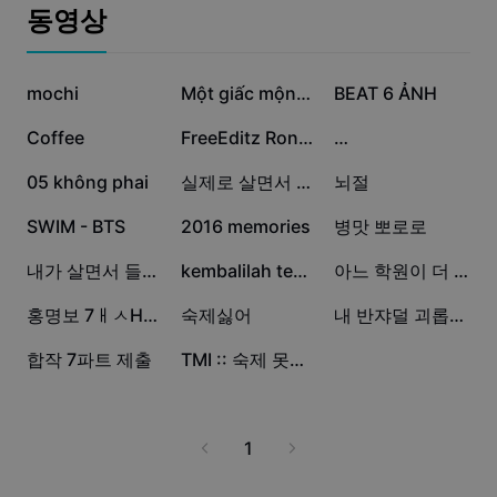
비즈니스 템플릿
동영상
마케팅
보안 센터
텍스트 및 오디오
라이프스타일 및 브이로그
86.5만
35.2만
19.4만
산업 템플릿
mochi
고객 지원 센터
Một giấc mộng xưa
BEAT 6 ẢNH
자동 캡션
사용자 지정 디자인
12.6만
2.7만
2.6만
Coffee
FreeEditz Ronaldinho
…
요약 템플릿
캡션 템플릿
더 보기
공지
1.7만
1.3만
8.1천
05 không phai
실제로 살면서 들었던말
뇌절
음성 인식
CapCut 서비스 약관 정보
1.6천
996
978
SWIM - BTS
2016 memories
병맛 뽀로로
텍스트에서 음성으로
리소스
Dreamina Seedance 2.0 Launch
847
476
187
내가 살면서 들었던 최악에 말들
kembalilah temanku
아느 학원이 더 최악이야?
튜토리얼 가이드
사용자 지정 음성
61
60
3
홍명보 7ㅐㅅH77l
숙제싫어
내 반쟈덜 괴롭히면 망해!!!
시장 동향
음성 보정
1
1
합작 7파트 제출
TMI :: 숙제 못햇더요 ㅋ
주요 추천
노이즈 제거
템플릿 트렌드 및 팁
1
이미지
더 보기