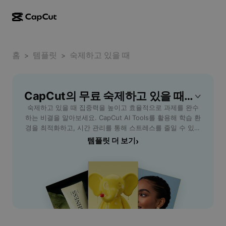
AI로 만들기
기능
정보
CapCut 데스크톱
홈
소셜 미디어 템플릿
템플릿
숙제하고 있을 때
>
>
AI 디자인
AI 도구
커뮤니티
CapCut 온라인
홀리데이 템플릿
동영상 스튜디오
동영상 에디터 및 생성기
CapCut의 무료 숙제하고 있을 때 템플릿
CapCut Pad
더 보기
이니셔티브
숙제하고 있을 때 집중력을 높이고 효율적으로 과제를 완수
AI 동영상 생성기
이미지 에디터 및 생성기
CapCut 모바일
하는 비결을 알아보세요. CapCut AI Tools를 활용해 학습 환
제휴 사용자
경을 최적화하고, 시간 관리를 통해 스트레스를 줄일 수 있습
AI 이미지 생성기
음성 생성기 및 에디터
Dreamina AI
니다. 디지털 노트, 집중력 타이머, 스마트 플래너와 같은 핵
템플릿 더 보기
›
캘린더 템플릿
개척자 프로그램
심 기능을 통해 학생, 직장인 등 다양한 사용자들이 숙제 수행
AI 이미지 보정기
더 보기
Pippit AI
에 도움을 받을 수 있습니다. 반복되는 숙제 스트레스를 줄이
기념일 템플릿
고, 체계적인 계획으로 자신감 있게 과제를 마칠 수 있도록 가
크리에이티브 파트너 프로그램
Dreamina Seedance 2.5
이드합니다. 지금 바로 실생활에 활용할 수 있는 팁과 추천 도
구로 더 나은 학습 습관을 만들어보세요.
CapCut 크리에이티브 캠퍼스
사용 사례
Nano Banana Pro
효과 템플릿
소셜 미디어
Gemini Omni
도움말