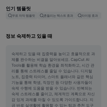
이미지 배경 삭제
인기 템플릿
이미지 병합
무료 자막 템플릿
흔들리는 텍스트 효과
타이핑 효과
이미지 보정기
이미지 비율 조정
정보 숙제하고 있을 때
온라인 사진 에디터
밈 생성기
숙제하고 있을 때 집중력을 높이고 효율적으로 과
제를 완수하는 비결을 알아보세요. CapCut AI 
AI Text Remover
Tools를 활용해 학습 환경을 최적화하고, 시간 관
리를 통해 스트레스를 줄일 수 있습니다. 디지털 
AI People Remover
노트, 집중력 타이머, 스마트 플래너와 같은 핵심 
기능을 통해 학생, 직장인 등 다양한 사용자들이 
AI Inpainting
숙제 수행에 도움을 받을 수 있습니다. 반복되는 
Face Cutout
숙제 스트레스를 줄이고, 체계적인 계획으로 자신
감 있게 과제를 마칠 수 있도록 가이드합니다. 지
금 바로 실생활에 활용할 수 있는 팁과 추천 도구