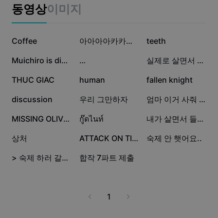
비즈니스 템플릿
동영상
이미지
마케팅
보안 센터
텍스트 및 오디오
라이프스타일 및 브이로그
12.7만
4.9만
4.2만
산업 템플릿
Coffee
고객 지원 센터
아아아아카카ㅏ앜
teeth
자동 캡션
사용자 지정 디자인
3.3만
2.7만
1.3만
Muichiro is died?
…
실제로 살면서 들었던말
요약 템플릿
캡션 템플릿
더 보기
공지
7천
4천
4천
THUC GIAC
human
fallen knight
음성 인식
CapCut 서비스 약관 정보
3.2천
3천
2.4천
discussion
우리 그만하자
엄마 이거 사줘 아기
텍스트에서 음성으로
리소스
Dreamina Seedance 2.0 Launch
1.9천
1.5천
848
MISSING OLIVERTREE
กู๊ดไนท์
내가 살면서 들었던 최악에 말들
튜토리얼 가이드
사용자 지정 음성
786
66
21
상처
ATTACK ON TITAN
숙제 안 햇어요..
시장 동향
음성 보정
3
1
> 숙제 하러 갈게엽 ㅜ <
합작 7파트 제출
주요 추천
노이즈 제거
템플릿 트렌드 및 팁
1
이미지
더 보기