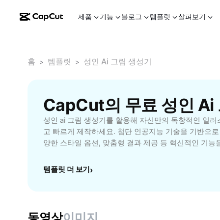
제품
기능
블로그
템플릿
살펴보기
홈
템플릿
성인 Ai 그림 생성기
>
>
CapCut의 무료 성인 A
성인 ai 그림 생성기를 활용해 자신만의 독창적인 일러
고 빠르게 제작하세요. 첨단 인공지능 기술을 기반으로 
양한 스타일 옵션, 맞춤형 결과 제공 등 혁신적인 기능
예술가, 디자이너, 또는 취미로 그림을 제작하려는 누구
어 시간과 비용을 절약하며, 원하는 이미지를 실시간으
템플릿 더 보기
›
지금 성인 ai 그림 생성기로 새로운 창작의 세계를 경험해 보
Tools가 제공하는 신뢰성 높은 아트 생성기를 통해 
할 수 있습니다.
동영상
이미지