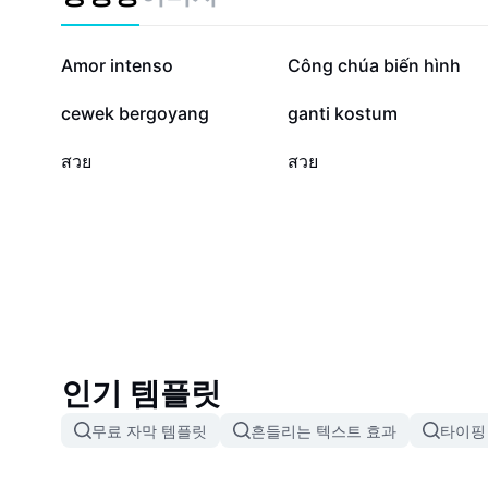
19만
14.9만
Amor intenso
Công chúa biến hình
1.9만
1.5만
cewek bergoyang
ganti kostum
1.9천
296
สวย
สวย
인기 템플릿
무료 자막 템플릿
흔들리는 텍스트 효과
타이핑