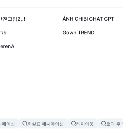
2.4만
2.3만
반전그림2..!
ẢNH CHIBI CHAT GPT
5.1천
3.2천
สวย
Gown TREND
20
kerenAI
니메이션
화살표 애니메이션
레이아웃
효과 후 반짝이는