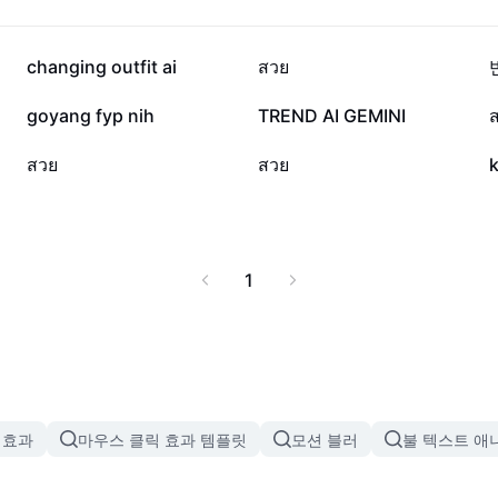
14.5만
8.9만
changing outfit ai
สวย
6.3천
5.8천
goyang fyp nih
TREND AI GEMINI
208
81
สวย
สวย
1
 효과
마우스 클릭 효과 템플릿
모션 블러
불 텍스트 애