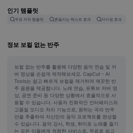
이미지 배경 삭제
인기 템플릿
이미지 병합
무료 자막 템플릿
흔들리는 텍스트 효과
타이핑 효과
이미지 보정기
이미지 비율 조정
정보 보컬 없는 반주
온라인 사진 에디터
밈 생성기
보컬 없는 반주를 활용해 다양한 음악 연습 및 커
버 영상을 손쉽게 제작해보세요. CapCut - AI 
AI Text Remover
Tools는 쉽고 빠르게 보컬을 제거하여 깨끗한 반
주 음원을 제공합니다. 노래 연습, 유튜브 커버 영
AI People Remover
상, 공연 준비 등 다양한 상황에서 효율적으로 사
용할 수 있습니다. 사용자 친화적인 인터페이스와 
AI Inpainting
고품질 오디오 처리 기능으로, 원하는 곡의 반주
Face Cutout
만을 추출하여 자신만의 음악 프로젝트를 완성할 
수 있습니다. 음악 강사, 학생, 취미로 노래를 즐기
는 모든 이들에게 적합한 서비스로, 무료로 쉽고 