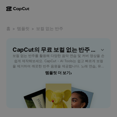
AI로 만들기
기능
정보
CapCut 데스크톱
홈
소셜 미디어 템플릿
템플릿
보컬 없는 반주
>
>
AI 디자인
AI 도구
커뮤니티
CapCut 온라인
홀리데이 템플릿
동영상 스튜디오
동영상 에디터 및 생성기
CapCut의 무료 보컬 없는 반주 템플릿
CapCut Pad
더 보기
이니셔티브
보컬 없는 반주를 활용해 다양한 음악 연습 및 커버 영상을 손
AI 동영상 생성기
이미지 에디터 및 생성기
CapCut 모바일
쉽게 제작해보세요. CapCut - AI Tools는 쉽고 빠르게 보컬
제휴 사용자
을 제거하여 깨끗한 반주 음원을 제공합니다. 노래 연습, 유튜
AI 이미지 생성기
음성 생성기 및 에디터
Dreamina AI
브 커버 영상, 공연 준비 등 다양한 상황에서 효율적으로 사용
템플릿 더 보기
›
캘린더 템플릿
개척자 프로그램
할 수 있습니다. 사용자 친화적인 인터페이스와 고품질 오디
AI 이미지 보정기
더 보기
Pippit AI
오 처리 기능으로, 원하는 곡의 반주만을 추출하여 자신만의
기념일 템플릿
음악 프로젝트를 완성할 수 있습니다. 음악 강사, 학생, 취미
크리에이티브 파트너 프로그램
Dreamina Seedance 2.5
로 노래를 즐기는 모든 이들에게 적합한 서비스로, 무료로 쉽
고 편리하게 반주를 확보해보세요.
CapCut 크리에이티브 캠퍼스
사용 사례
Nano Banana Pro
효과 템플릿
소셜 미디어
Gemini Omni
도움말