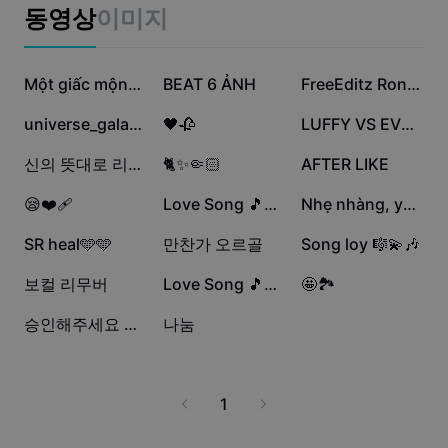
비즈니스 템플릿
동영상
이미지
마케팅
보안 센터
텍스트 및 오디오
라이프스타일 및 브이로그
35.2만
19.4만
2.7만
산업 템플릿
고객 지원 센터
Một giấc mộng xưa
BEAT 6 ẢNH
FreeEditz Ronaldinho
자동 캡션
사용자 지정 디자인
1.9만
8.2천
7.9천
universe_galaxy
🖤🥀
LUFFY VS EVERYBODY
요약 템플릿
캡션 템플릿
더 보기
공지
3.3천
3.2천
3.1천
신의 뜻대로 리코더
🐈✨🤏🏻
AFTER LIKE
음성 인식
CapCut 서비스 약관 정보
3천
2.1천
1.9천
😪❤️‍🩹
Love Song 🎵💫🌸
Nhẹ nhàng, yên tĩnh
텍스트에서 음성으로
리소스
Dreamina Seedance 2.0 Launch
1.5천
1.4천
832
SR heal🩵🩵
만찬가 오르골
Song loy 🎼💫🎶
튜토리얼 가이드
사용자 지정 음성
728
505
428
보컬 리무버
Love Song 🎵💚🧡
🤩🏞️
시장 동향
음성 보정
266
10
승인해주세요 지니님!
나눔
주요 추천
노이즈 제거
템플릿 트렌드 및 팁
1
이미지
더 보기