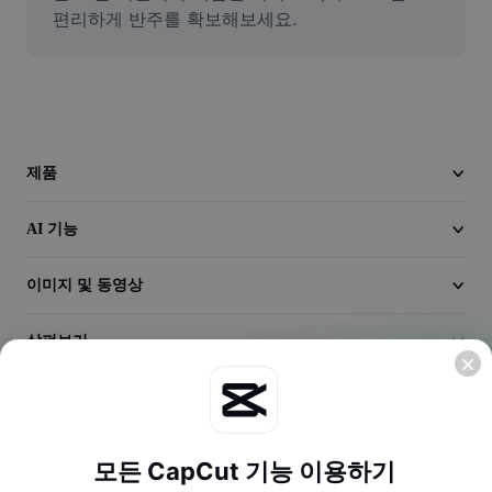
동영상
편리하게 반주를 확보해보세요.
동영상 배경 삭제
품질 보정
동영상 에디터
제품
동영상 길이 다듬기
AI 기능
동영상에 자막 추가
이미지 및 동영상
동영상 변환기
살펴보기
회사
모든 CapCut 기능 이용하기