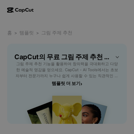
AI로 만들기
기능
정보
CapCut 데스크톱
홈
소셜 미디어 템플릿
템플릿
그림 주제 추천
>
>
AI 디자인
AI 도구
커뮤니티
CapCut 온라인
홀리데이 템플릿
동영상 스튜디오
동영상 에디터 및 생성기
CapCut의 무료 그림 주제 추천 템플릿
CapCut Pad
더 보기
이니셔티브
그림 주제 추천 기능을 활용하여 창의력을 극대화하고 다양
AI 동영상 생성기
이미지 에디터 및 생성기
CapCut 모바일
한 예술적 영감을 얻으세요. CapCut - AI Tools에서는 초보
제휴 사용자
자부터 전문가까지 누구나 쉽게 사용할 수 있는 직관적인 그
AI 이미지 생성기
음성 생성기 및 에디터
Dreamina AI
림 주제 추천 서비스를 제공합니다. 상황별, 계절별, 감정별로
템플릿 더 보기
›
캘린더 템플릿
개척자 프로그램
맞춤형 주제를 받아 작품 활동에 새로운 활력을 불어넣으세
AI 이미지 보정기
더 보기
Pippit AI
요. 시간 절약과 아이디어 발굴을 동시에 실현할 수 있어 예술
기념일 템플릿
가, 학생, 취미로 그림을 그리는 모든 분들에게 이상적입니다.
크리에이티브 파트너 프로그램
Dreamina Seedance 2.5
오늘 바로 그림 주제 추천 서비스를 경험하고, 그림 실력을 한
단계 업그레이드해 보세요!
CapCut 크리에이티브 캠퍼스
사용 사례
Nano Banana Pro
효과 템플릿
소셜 미디어
Gemini Omni
도움말