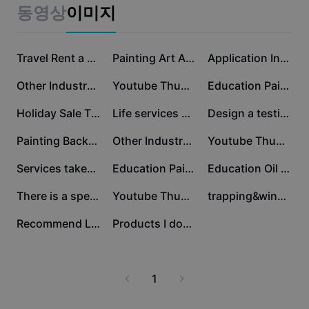
비즈니스 템플릿
동영상
이미지
마케팅
보안 센터
텍스트 및 오디오
라이프스타일 및 브이로그
산업 템플릿
고객 지원 센터
Travel Rent a car Recommend Simple
Painting Art Auction For Home Decoration Display
Application Introduction for a certain dish
자동 캡션
사용자 지정 디자인
Other Industry Painting Sale Twitter Post
Youtube Thumbnail Learning - Painting Tutorial
Education Painting course Discount Minimalist
요약 템플릿
캡션 템플릿
더 보기
공지
Holiday Sale Time For a Break Instagram Post
Life services Painting Disseminate Simplicity
Design a testimonial template for a living room design service business for Instagram stories
음성 인식
CapCut 서비스 약관 정보
Painting Background Aesthetic Email Header
Other Industry Painting Sale Twitter Post
Youtube Thumbnail Learning Handlettering Tutorial
텍스트에서 음성으로
리소스
Dreamina Seedance 2.0 Launch
Services takeaway recommend photography modern
Education Painting Class Instagram Post
Education Oil painting Branding Modern
튜토리얼 가이드
사용자 지정 음성
There is a special 30% discount for the first buyer!
Youtube Thumbnail Learning - Painting Easy Tutorial
trapping&windbreaker recommend Minimalist style
시장 동향
음성 보정
Recommend Local Food Youtube Thumbnail
Products I don't recommend Youtube Thumbnail
주요 추천
노이즈 제거
템플릿 트렌드 및 팁
1
이미지
더 보기