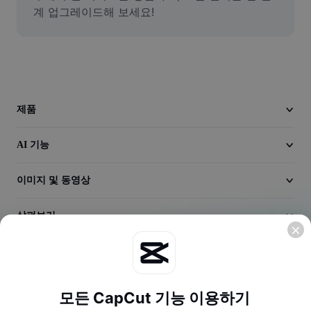
동영상
계 업그레이드해 보세요!
동영상 배경 삭제
품질 보정
동영상 에디터
제품
동영상 길이 다듬기
AI 기능
동영상에 자막 추가
이미지 및 동영상
동영상 변환기
살펴보기
회사
모든 CapCut 기능 이용하기