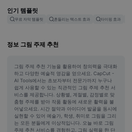
이미지 배경 삭제
인기 템플릿
이미지 병합
무료 자막 템플릿
흔들리는 텍스트 효과
타이핑 효과
이미지 보정기
이미지 비율 조정
정보 그림 주제 추천
온라인 사진 에디터
밈 생성기
그림 주제 추천 기능을 활용하여 창의력을 극대화
하고 다양한 예술적 영감을 얻으세요. CapCut - 
AI Text Remover
AI Tools에서는 초보자부터 전문가까지 누구나 
쉽게 사용할 수 있는 직관적인 그림 주제 추천 서
AI People Remover
비스를 제공합니다. 상황별, 계절별, 감정별로 맞
춤형 주제를 받아 작품 활동에 새로운 활력을 불
AI Inpainting
어넣으세요. 시간 절약과 아이디어 발굴을 동시에 
Face Cutout
실현할 수 있어 예술가, 학생, 취미로 그림을 그리
는 모든 분들에게 이상적입니다. 오늘 바로 그림 
주제 추천 서비스를 경험하고, 그림 실력을 한 단