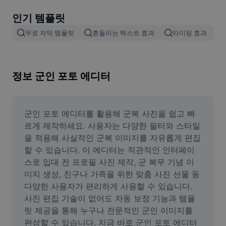
이미지 배경 삭제
인기 템플릿
이미지 병합
무료 자막 템플릿
흔들리는 텍스트 효과
타이핑 효과
이미지 보정기
이미지 비율 조정
정보 군인 포토 에디터
온라인 사진 에디터
밈 생성기
군인 포토 에디터를 활용해 군복 사진을 쉽고 빠
르게 제작하세요. 사용자는 다양한 필터와 스타일
AI Text Remover
을 적용해 사실적인 군복 이미지를 자유롭게 편집
할 수 있습니다. 이 에디터는 직관적인 인터페이
AI People Remover
스로 입대 전 프로필 사진 제작, 군 복무 기념 이
미지 생성, 친구나 가족을 위한 맞춤 사진 선물 등 
AI Inpainting
다양한 사용자가 편리하게 사용할 수 있습니다. 
Face Cutout
사진 편집 기술이 없어도 자동 보정 기능과 템플
릿 제공을 통해 누구나 전문적인 군인 이미지를 
완성할 수 있습니다. 지금 바로 군인 포토 에디터