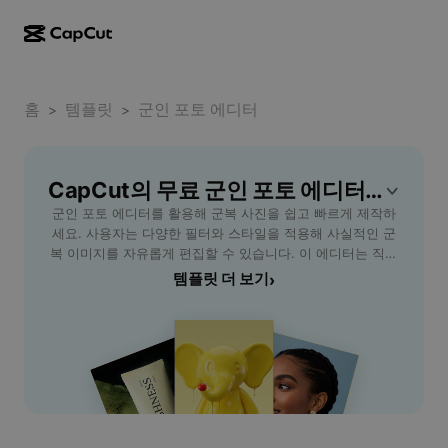
AI로 만들기
기능
정보
CapCut 데스크톱
홈
소셜 미디어 템플릿
템플릿
군인 포토 에디터
>
>
AI 디자인
AI 도구
커뮤니티
CapCut 온라인
홀리데이 템플릿
동영상 스튜디오
동영상 에디터 및 생성기
CapCut의 무료 군인 포토 에디터 템플릿
CapCut Pad
더 보기
이니셔티브
군인 포토 에디터를 활용해 군복 사진을 쉽고 빠르게 제작하
AI 동영상 생성기
이미지 에디터 및 생성기
CapCut 모바일
세요. 사용자는 다양한 필터와 스타일을 적용해 사실적인 군
제휴 사용자
복 이미지를 자유롭게 편집할 수 있습니다. 이 에디터는 직관
AI 이미지 생성기
음성 생성기 및 에디터
Dreamina AI
적인 인터페이스로 입대 전 프로필 사진 제작, 군 복무 기념
템플릿 더 보기
›
캘린더 템플릿
개척자 프로그램
이미지 생성, 친구나 가족을 위한 맞춤 사진 선물 등 다양한
AI 이미지 보정기
더 보기
Pippit AI
사용자가 편리하게 사용할 수 있습니다. 사진 편집 기술이 없
기념일 템플릿
어도 자동 보정 기능과 템플릿 제공을 통해 누구나 전문적인
크리에이티브 파트너 프로그램
Dreamina Seedance 2.5
군인 이미지를 완성할 수 있습니다. 지금 바로 군인 포토 에디
터를 이용해 특별한 군복 사진을 연출해보세요.
CapCut 크리에이티브 캠퍼스
사용 사례
Nano Banana Pro
효과 템플릿
소셜 미디어
Gemini Omni
도움말