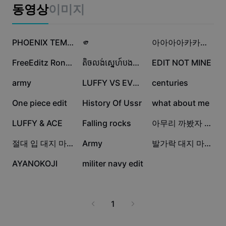
비즈니스 템플릿
동영상
이미지
마케팅
보안 센터
텍스트 및 오디오
라이프스타일 및 브이로그
49.5만
19.4만
4.9만
산업 템플릿
고객 지원 센터
PHOENIX TEMPLATE
🫵
아아아아카카ㅏ앜
자동 캡션
사용자 지정 디자인
2.7만
1.8만
1.5만
FreeEditz Ronaldinho
តិចលង់ស្នេហ៍បងទាហាន
EDIT NOT MINE
요약 템플릿
캡션 템플릿
더 보기
공지
8.9천
8.3천
7.7천
army
LUFFY VS EVERYBODY
centuries
음성 인식
CapCut 서비스 약관 정보
6.6천
5.1천
2.5천
One piece edit
History Of Ussr
what about me
텍스트에서 음성으로
리소스
Dreamina Seedance 2.0 Launch
2.2천
1.8천
1.1천
LUFFY & ACE
Falling rocks
아무리 까봤자 이미 통장엔 수십억
튜토리얼 가이드
사용자 지정 음성
563
368
187
절대 입 대지 마세요!!
Army
발가락 대지 마세요!!
시장 동향
음성 보정
89
12
AYANOKOJI
militer navy edit
주요 추천
노이즈 제거
템플릿 트렌드 및 팁
1
이미지
더 보기