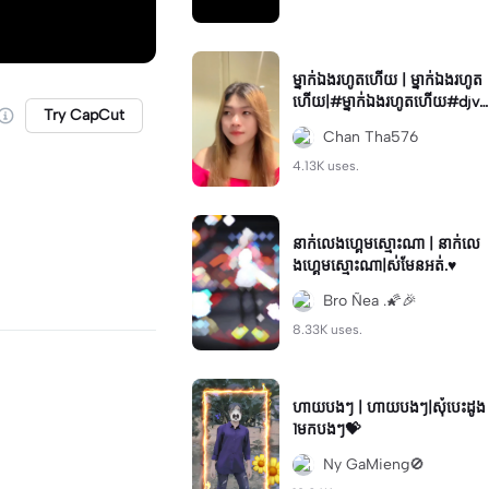
ម្នាក់​ឯង​រហូត​ហើយ​ | ម្នាក់​ឯង​រហូត​
ហើយ​|#ម្នាក់​ឯង​រហូត​ហើយ​#djvir
Try CapCut
alsekarang #sad🥀 #follow
Chan Tha576
&like❤ #jjv
4.13K uses.
នាក់លេងហ្គេមស្មោះណា | នាក់លេ
ងហ្គេមស្មោះណា|ស់មែនអត់.♥️
Bro Ñea .🌠🎉
8.33K uses.
ហាយបងៗ | ហាយបងៗ|សុំបេះដូង
1មកបងៗ💝
Ny GaMieng🚫