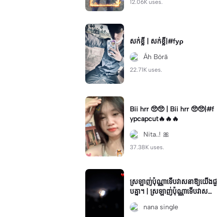
12.06K uses.
សក់ខ្លី | សក់ខ្លី|#fуρ
Áh Börā
22.71K uses.
Bii hrr 🥺🥺 | Bii hrr 🥺🥺|#f
ypcapcut🔥🔥🔥
Nita..! 🎀
37.38K uses.
ស្រឡាញ់ប៉ុណ្ណាទើបវាសនាឱ្យយើងជួ
បគ្នា។ | ស្រឡាញ់ប៉ុណ្ណាទើបវាសនា
ឱ្យយើងជួបគ្នា។|❤️‍🩹
nana single