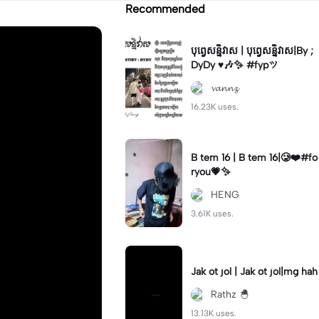
Recommended
បុពេ្វសន្និវាស | បុពេ្វសន្និវាស|By ;
DyDy ♥️🎶✨ #fypツ⁠
𝓿𝓪𝓷𝓷𝔃
16.23K uses.
B tem 16 | B tem 16|🥲❤️#fo
ryou💗✨
HENG
3.61K uses.
Jak ot jol | Jak ot jol|mg hah
Rathz 🐣
13.13K uses.