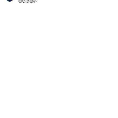
🥰🥰🥰🥰👍