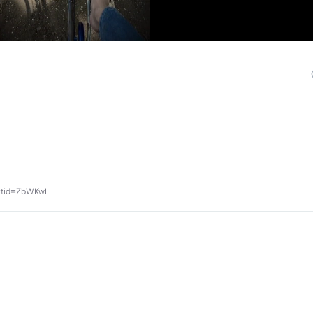
extid=ZbWKwL