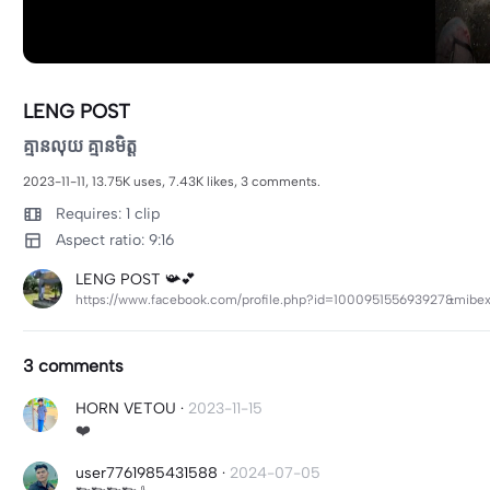
LENG POST
គ្មានលុយ គ្មានមិត្ត
2023-11-11, 13.75K uses, 7.43K likes, 3 comments.
Requires: 1 clip
Aspect ratio: 9:16
LENG POST 📯💕
https://www.facebook.com/profile.php?id=100095155693927&mib
3 comments
HORN VETOU
·
2023-11-15
❤️
user7761985431588
·
2024-07-05