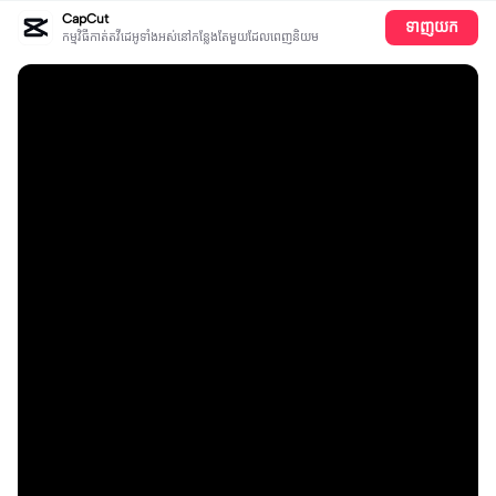
CapCut
ទាញយក
កម្មវិធីកាត់តវីដេអូទាំងអស់​នៅ​កន្លែង​តែ​មួយដែលពេញនិយម