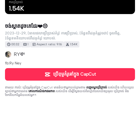
ការប្រើប្រាស់
1.54K
ចង់ស្អាតដូចគេដែរ❤️😔
2023-12-29, {ពេលវេលាប្រើប្រាស់គំរូ} ការប្រើប្រាស់, {ចំនួនវីដេអូគំរូដូចជា} ចូលចិត្ត,
{ចំនួនមតិយោបល់វីដេអូគំរូ} យោបល់.
00:32
1
Aspect ratio: 9:16
1.54K
RY💸
fb:Ry Ney
ប្រើពុម្ពគំរូនៅក្នុង CapCut
តាមរយៈការប៉ះ
ប្រើពុម្ពគំរូនៅក្នុង CapCut
មានន័យថាអ្នកយល់ព្រមតាម
លក្ខខណ្ឌប្រើប្រាស់
របស់យើង ហើយទទួល
ស្គាល់ថាអ្នកបានអាន
គោលការណ៍ឯកជនភាព
របស់យើង ដើម្បីស្វែងយល់ពីរបៀបដែលយើងប្រមូល ប្រើប្រាស់ និង
ចែករំលែកទិន្នន័យរបស់អ្នក។
9 comments
Y🤘🏻❤
·
2024-01-12
Sart pin ng hz jg ban pin na tt😒