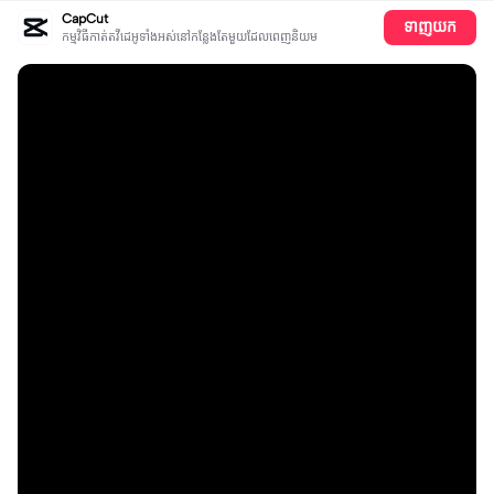
CapCut
ទាញយក
កម្មវិធីកាត់តវីដេអូទាំងអស់​នៅ​កន្លែង​តែ​មួយដែលពេញនិយម